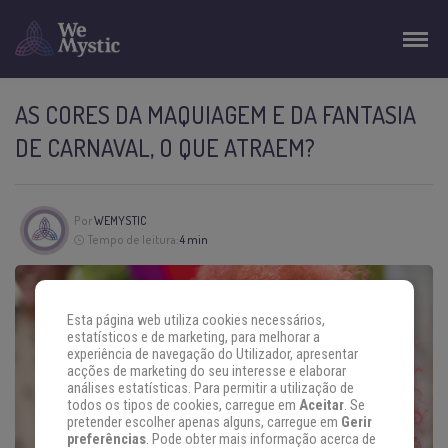
AS CORES DA MAQUIAGEM E DA FANTASIA
DE CARNAVAL, O QUE ATRAEM?
Por
WEMYSTIC
Tempo de leitura:
4 min
Esta página web utiliza cookies necessários,
estatísticos e de marketing, para melhorar a
experiência de navegação do Utilizador, apresentar
acções de marketing do seu interesse e elaborar
análises estatísticas. Para permitir a utilização de
todos os tipos de cookies, carregue em
Aceitar
. Se
pretender escolher apenas alguns, carregue em
Gerir
preferências
. Pode obter mais informação acerca de