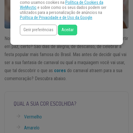
como usamos cookies na
Política de Cookies da
WeMystic
e sobre como os seus dados podem ser
utilizados para a personalização de anúncios na
Política de Privacidade e de Uso da Google
.
Gerir preferências
Aceitar
Nos dias de carnaval, só o que a gente quer é festejar e se divertir
em paz, certo? São dias de alegria, de descanso, de celebrar a
festa popular mais famosa do Brasil. Mas antes de decidir qual vai
ser a sua fantasia de carnaval ou qual a maquiagem você vai usar,
que tal descobrir o que as
cores
do carnaval atraem para a sua
comemoração? Descubra abaixo.
QUAL A SUA COR ESCOLHIDA?
Vermelho
Amarelo