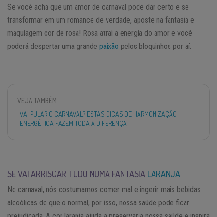
Se você acha que um amor de carnaval pode dar certo e se
transformar em um romance de verdade, aposte na fantasia e
maquiagem cor de rosa! Rosa atrai a energia do amor e você
poderá despertar uma grande
paixão
pelos bloquinhos por aí.
VEJA TAMBÉM
VAI PULAR O CARNAVAL? ESTAS DICAS DE HARMONIZAÇÃO
ENERGÉTICA FAZEM TODA A DIFERENÇA
SE VAI ARRISCAR TUDO NUMA FANTASIA
LARANJA
No carnaval, nós costumamos comer mal e ingerir mais bebidas
alcoólicas do que o normal, por isso, nossa saúde pode ficar
prejudicada. A cor laranja ajuda a preservar a nossa saúde e inspira