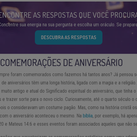
ENCONTRE AS RESPOSTAS QUE VOCÊ PROCUR
Concentre sua energia na sua pergunta e escolha um oráculo. Se prepare
DESCUBRA AS RESPOSTAS
 COMEMORAÇÕES DE ANIVERSÁRIO
sempre foram comemorados como fazemos há tantos anos? Já pensou so
e aniversários têm uma longa história, ligada com a magia e a religiã
uito antigo e atual do Significado espiritual do aniversário, que tinha 
 e trazer sorte para o novo ciclo. Curiosamente, até o quarto século o c
 pois o consideravam um costume pagão. Mas, como na história cristã os
, com o aniversário aconteceu o mesmo. Na
bíblia
, por exemplo, há apen
:20 e Mateus 14:6 e esses eventos foram associados aqueles que não s