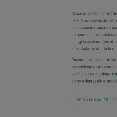
Nosso aniversário é mais im
data. Aliás, através da nos
nós recebemos uma vibraç
comportamento, atitudes e
energética intensa tem iní
acumulada até ali e tudo re
Durante o inferno astral po
inconsciente e uma energi
conflituosas e ocasionar o
como a depressão e ansieda
DÊ UMA OLHADA
RELIGIÕ