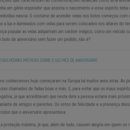
ções que caracterizam as comemorações natalícias como uma adoraçã
ha um gênio inspirador que assistia o nascimento e esse espírito tinha
 indivíduo nascia. O costume de acender velas nos bolos começou com
 a lua e iluminados com velas para serem colocados nos altares do t
ça popular as velas adquiriram um caráter mágico, como um veículo c
o bolo de aniversário sem fazer um pedido, não é?
R DAS PEDRAS MÍSTICAS SOBRE O SEU MÊS DE ANIVERSÁRIO
como conhecemos hoje começaram na Europa há muitos anos atrás. As 
vezes chamados de fadas boas e más. E, para evitar que os maus espírit
egativa, já que acreditavam que nesta data a pessoa estaria mais próx
sariante de amigos e parentes. Os votos de felicidade e a presença de
cidos que o aniversário apresentava.
a proteção máxima, já que, além de tudo, causam alegria em quem os r