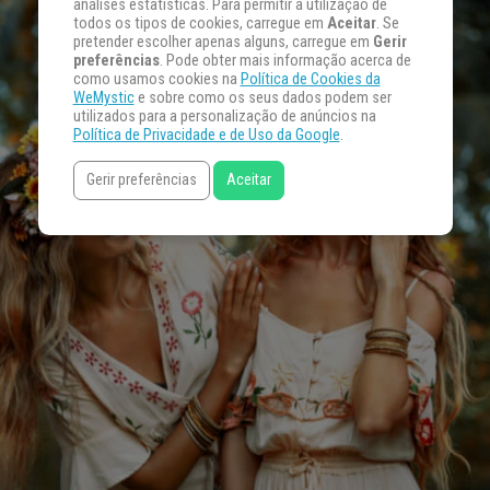
análises estatísticas. Para permitir a utilização de
todos os tipos de cookies, carregue em
Aceitar
. Se
pretender escolher apenas alguns, carregue em
Gerir
preferências
. Pode obter mais informação acerca de
como usamos cookies na
Política de Cookies da
WeMystic
e sobre como os seus dados podem ser
utilizados para a personalização de anúncios na
Política de Privacidade e de Uso da Google
.
Gerir preferências
Aceitar