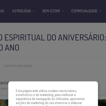
IAS
ASTROLOGIA
BEM-ESTAR
ESPIRITUALIDADE
O ESPIRITUAL DO ANIVERSÁRIO:
O ANO
ESPIRITUALIDADE
ONTEIRO
leitura:
7 min
Esta página web utiliza cookies necessários,
estatísticos e de marketing, para melhorar a
experiência de navegação do Utilizador, apresentar
acções de marketing do seu interesse e elaborar