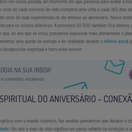
rco em nossa jornada, um momento em que paramos para avaliar a noss
o ciclo de cada corrente de vida completa uma volta a cada 365 dias do
m ciclo de suas experiências no dia anterior ao aniversário. Nosso pode
ida para os corpos inferiores. A presença EU SOU também fica intensa
e que, no ano que se inicia, possamos expressar mais plenamente o plan
entimos uma queda de energia e de vitalidade durante o
inferno astral
q
m desabrochar espiritual e bem-estar interior.
OGIA NA SUA INBOX!
 e conteúdos exclusivos.
ESPIRITUAL DO ANIVERSÁRIO – CONEXÃ
rgética com o mundo cósmico, faz sentido pensarmos que durante o no
lidade
. Um ano a mais de vida significa um passo adiante na evolução e