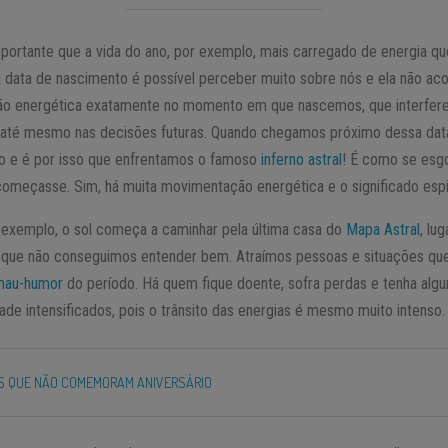
portante que a vida do ano, por exemplo, mais carregado de energia que
sa data de nascimento é possível perceber muito sobre nós e ela não a
ão energética exatamente no momento em que nascemos, que interfer
 até mesmo nas decisões futuras. Quando chegamos próximo dessa dat
cio e é por isso que enfrentamos o famoso
inferno astral
! É como se esg
começasse. Sim, há muita movimentação energética e o significado espiri
r exemplo, o sol começa a caminhar pela última casa do
Mapa Astral
, lu
a que não conseguimos entender bem. Atraímos pessoas e situações q
mau-humor
do período. Há quem fique doente, sofra perdas e tenha alg
de intensificados, pois o trânsito das energias é mesmo muito intenso.
ES QUE NÃO COMEMORAM ANIVERSÁRIO