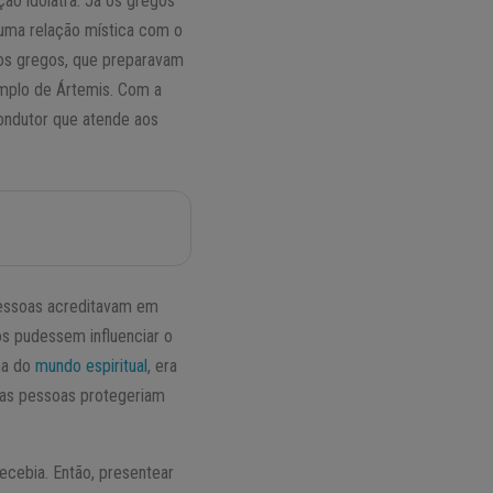
o idólatra. Já os gregos
 uma relação mística com o
 os gregos, que preparavam
emplo de Ártemis. Com a
ondutor que atende aos
pessoas acreditavam em
os pudessem influenciar o
ima do
mundo espiritual
, era
ssas pessoas protegeriam
ecebia. Então, presentear