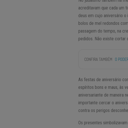
No judaísmo também há men
acreditavam que cada um tin
deus em cujo aniversário o
bolos de mel redondos como
passagem do tempo, na cren
pedidos. Não existe cortar 
CONFIRA TAMBÉM
O PODE
As festas de aniversário 
espíritos bons e maus, às 
aniversariante de maneira n
importante cercar o aniver
contra os perigos desconhe
Os presentes simbolizavam 