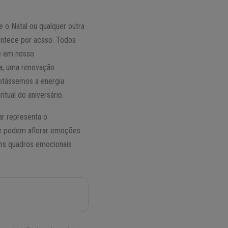
 o Natal ou qualquer outra
contece por acaso. Todos
e em nosso
a, uma renovação
otássemos a energia
tual do aniversário.
gar representa o
ue podem aflorar emoções
uns quadros emocionais