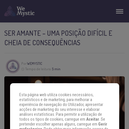
SER AMANTE – UMA POSIÇÃO DIFÍCIL E
CHEIA DE CONSEQUÊNCIAS
Por
WEMYSTIC
Tempo de leitura:
5 min
Esta página web utiliza cookies necessários,
estatísticos e de marketing, para melhorar a
experiência de navegação do Utilizador, apresentar
acções de marketing do seu interesse e elaborar
análises estatísticas. Para permitir a utilização de
todos os tipos de cookies, carregue em
Aceitar
. Se
pretender escolher apenas alguns, carregue em
Gerir