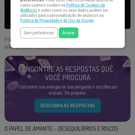
preferências
. Pode obter mais informação acerca de
como usamos cookies na
Política de Cookies da
WeMystic
e sobre como os seus dados podem ser
utilizados para a personalização de anúncios na
Política de Privacidade e de Uso da Google
.
Gerir preferências
Aceitar
O que leva uma pessoa a assumir o papel de
amante
? Veja uma
reflexão sobre este tema abaixo.
ENCONTRE AS RESPOSTAS QUE
VOCÊ PROCURA
Concentre sua energia na sua pergunta e escolha um
oráculo. Se prepare.
DESCUBRA AS RESPOSTAS
O PAPEL DE AMANTE – DESEQUILÍBRIOS E RISCOS