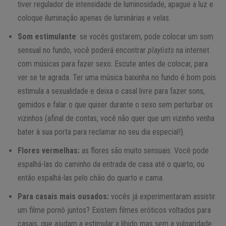
tiver regulador de intensidade de luminosidade, apague a luz e
coloque iluminação apenas de luminárias e velas.
Som estimulante
: se vocês gostarem, pode colocar um som
sensual no fundo, você poderá encontrar
playlists
na internet
com músicas para fazer sexo. Escute antes de colocar, para
ver se te agrada. Ter uma música baixinha no fundo é bom pois
estimula a sexualidade e deixa o casal livre para fazer sons,
gemidos e falar o que quiser durante o sexo sem perturbar os
vizinhos (afinal de contas, você não quer que um vizinho venha
bater à sua porta para reclamar no seu dia especial!).
Flores vermelhas:
as flores são muito sensuais. Você pode
espalhá-las do caminho da entrada de casa até o quarto, ou
então espalhá-las pelo chão do quarto e cama.
Para casais mais ousados:
vocês já experimentaram assistir
um filme pornô juntos? Existem filmes eróticos voltados para
casais, que ajudam a estimular a libido mas sem a vulgaridade