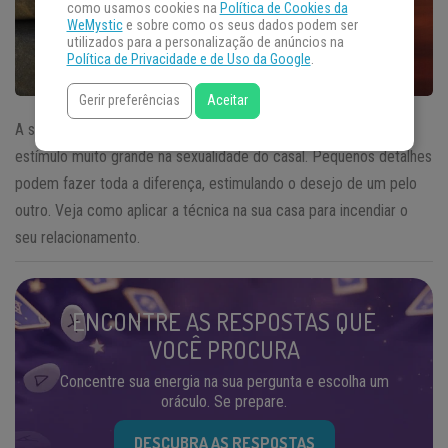
como usamos cookies na
Política de Cookies da
WeMystic
e sobre como os seus dados podem ser
utilizados para a personalização de anúncios na
Política de Privacidade e de Uso da Google
.
Gerir preferências
Aceitar
A sabedoria chinesa
Feng Shui
afirma que o ambiente é um
estímulo muito grande na sexualidade do casal. Pequenos detalhes
podem fazer toda a diferença, estimulando o desejo de um pelo
outro. Veja como aplicar a técnica na sua casa para incendiar o
seu relacionamento.
ENCONTRE AS RESPOSTAS QUE
VOCÊ PROCURA
Concentre sua energia na sua pergunta e escolha um
oráculo. Se prepare.
DESCUBRA AS RESPOSTAS