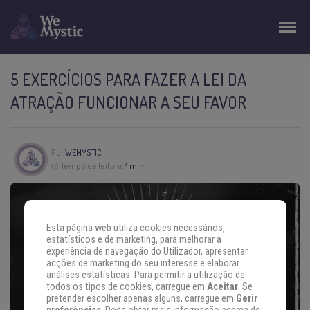
5 EXERCÍCIOS PARA FAZER A LEI DA
ATRAÇÃO FUNCIONAR A SEU FAVOR
Por
WEMYSTIC
Tempo de leitura:
4 min
Esta página web utiliza cookies necessários,
estatísticos e de marketing, para melhorar a
experiência de navegação do Utilizador, apresentar
acções de marketing do seu interesse e elaborar
análises estatísticas. Para permitir a utilização de
todos os tipos de cookies, carregue em
Aceitar
. Se
pretender escolher apenas alguns, carregue em
Gerir