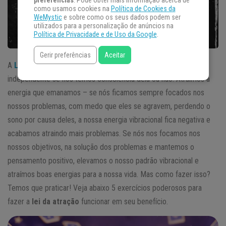
preferências
. Pode obter mais informação acerca de
como usamos cookies na
Política de Cookies da
WeMystic
e sobre como os seus dados podem ser
utilizados para a personalização de anúncios na
Política de Privacidade e de Uso da Google
.
Gerir preferências
Aceitar
A
Lei da Atração
é algo que funciona em nossas vidas
independente se nós temos consciência dela ou não. Atraímos a
energia que emanamos – se nós ficamos sempre focados nos
nossos problemas, com medo que eles se agravem, perdendo o
sono por causa deles, a nossa energia vibracional fica negativa e
acabamos atraindo mais problemas. Se nós nos focamos nos
nossos objetivos, na solução dos problemas e mantemos o
pensamento positivo, elevamos o nosso padrão vibracional e
atraímos boas energias para a nossa vida. Mas como fazer isso?
Temos que praticar! Veja abaixo 5 exercícios poderosos para
fazer a
lei da atração
funcionar em seu benefício.