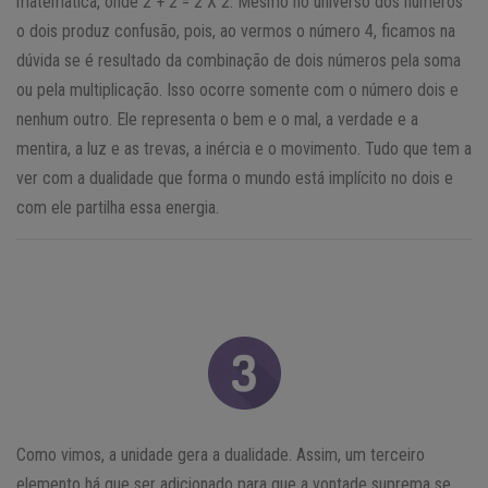
matemática, onde 2 + 2 = 2 X 2. Mesmo no universo dos números
o dois produz confusão, pois, ao vermos o número 4, ficamos na
dúvida se é resultado da combinação de dois números pela soma
ou pela multiplicação. Isso ocorre somente com o número dois e
nenhum outro. Ele representa o bem e o mal, a verdade e a
mentira, a luz e as trevas, a inércia e o movimento. Tudo que tem a
ver com a dualidade que forma o mundo está implícito no dois e
com ele partilha essa energia.
Como vimos, a unidade gera a dualidade. Assim, um terceiro
elemento há que ser adicionado para que a vontade suprema se