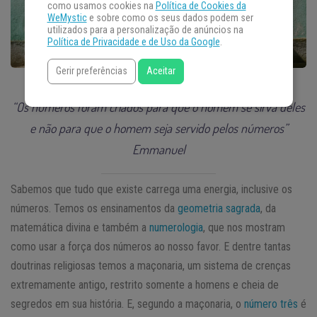
como usamos cookies na
Política de Cookies da
WeMystic
e sobre como os seus dados podem ser
utilizados para a personalização de anúncios na
Política de Privacidade e de Uso da Google
.
Gerir preferências
Aceitar
“Os números foram criados para que o homem se sirva deles
e não para que o homem seja servido pelos números”
Emmanuel
Sabemos que tudo que existe carrega uma energia, inclusive os
números. Temos os ensinamentos da
geometria sagrada
, da
matemática divina e também a
numerologia
, que nos mostram
como usar a força dos números ao nosso favor. E dentre tantas
doutrinas religiosas temos a maçonaria, um sistema de crenças
extremamente antigo, restrito somente a homens e cheia de
segredos em sua história. E, segundo a maçonaria, o
número três
é