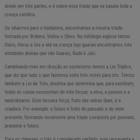
divide em três partes, e é sobre essa tríade que se baseia toda a
crença católica.
Se olharmos para o hinduísmo, encontramos a mesma tríade
formada por Brahma, Vishnu e Shiva. Na mitologia egípcia temos
Osíris, Hórus e Ísis e até na crença tupi-guarani encontramos três
entidades divinas que são Guaraci, Rudá e Jaci.
Caminhando mais em direção ao esoterismo temos a Lei Tríplice,
que diz que tudo o que fazemos volta três vezes para nós. Temos
também a Lei de Três, doutrina que determina que, para existirem,
todas as coisas necessitam de três forças: a ativa, a passiva e a
neutralizante. Essa terceira força, fruto das outras duas, é a
criadora. Por exemplo: o futuro é fruto do passado e do viver
presente, formando novamente uma tríade composta por passado,
presente e futuro.
Para os chineses, o três é considerado perfeito, pois representa a