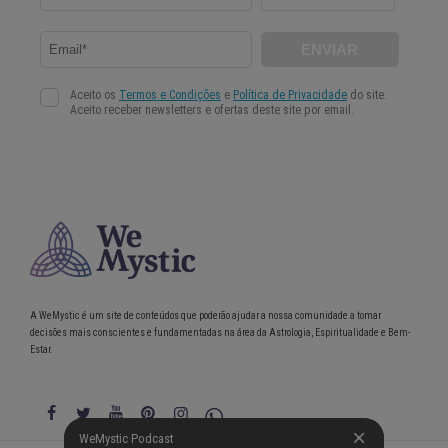
A WeMystic é um site de conteúdos que poderão ajudar a nossa comunidade a tomar
decisões mais conscientes e fundamentadas na área da Astrologia, Espiritualidade e Bem-
Estar.
WeMystic Podcast
WeMystic Podcast