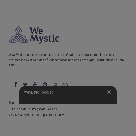
A WeMystic é um site de conteúdos que poderão ajudar a nossa comunidade a tomar
decisões mais conscientes e fundamentadas na área da Astrologia, Espiritualidade e Bem-
Estar.
WeMystic Podcast
WeMystic Podcast
Quem somos
Política de Privacidade
Condições gerais de utilização
Política de Utilização de Cookies
© 2025 WeMystic - Feito por nós, com ♥