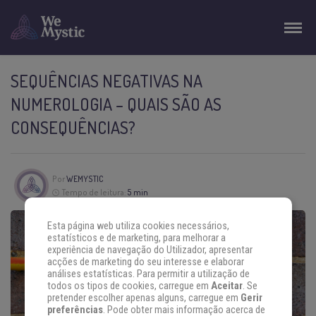
SEQUÊNCIAS NEGATIVAS NA
NUMEROLOGIA – QUAIS SÃO AS
CONSEQUÊNCIAS?
Por
WEMYSTIC
Tempo de leitura:
5 min
Esta página web utiliza cookies necessários,
estatísticos e de marketing, para melhorar a
experiência de navegação do Utilizador, apresentar
acções de marketing do seu interesse e elaborar
análises estatísticas. Para permitir a utilização de
todos os tipos de cookies, carregue em
Aceitar
. Se
pretender escolher apenas alguns, carregue em
Gerir
preferências
. Pode obter mais informação acerca de