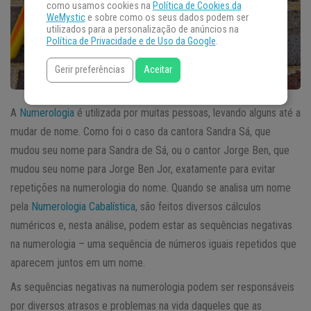
como usamos cookies na
Política de Cookies da
WeMystic
e sobre como os seus dados podem ser
utilizados para a personalização de anúncios na
Política de Privacidade e de Uso da Google
.
Gerir preferências
Aceitar
A
Numerologia
é utilizada por muitas pessoas, levando alguns até a
mudar de nome. Como foi o caso da cantora Sandra Sá, que
mudou seu nome para Sandra de Sá, ou o cantor Jorge Ben, que
mudou seu nome para Jorge Ben Jor, exatamente para evitar
repetições na numerologia do nome. Quando se analisa um nome
pela
Numerologia Cabalística
, são feitos diversos cálculos
numéricos e, nesta análise, podem estar as sequências negativas
na numerologia – uma sequência de números iguais repetidos que
aparecem juntos em um nome.
As sequências negativas na numerologia podem ser responsáveis
por diversos atrasos e problemas na vida daqueles que as