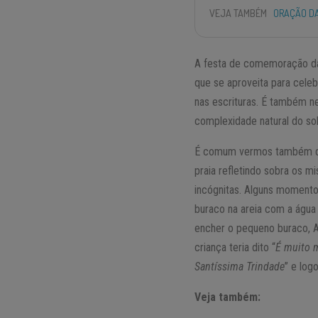
VEJA TAMBÉM
ORAÇÃO DA
A festa de comemoração da
que se aproveita para cele
nas escrituras. É também 
complexidade natural do so
É comum vermos também du
praia refletindo sobra os m
incógnitas. Alguns momento
buraco na areia com a água 
encher o pequeno buraco, A
criança teria dito “
É muito m
Santíssima Trindade
” e log
Veja também: