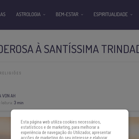
IAS
ASTROLOGIA
BEM-ESTAR
ESPIRITUALIDADE
DEROSA À SANTÍSSIMA TRINDA
RELIGIÕES
A VON AH
leitura:
3 min
Esta página web utiliza cookies necessários,
estatísticos e de marketing, para melhorar a
experiência de navegação do Utilizador, apresentar
acções de marketing do seu interesse e elaborar