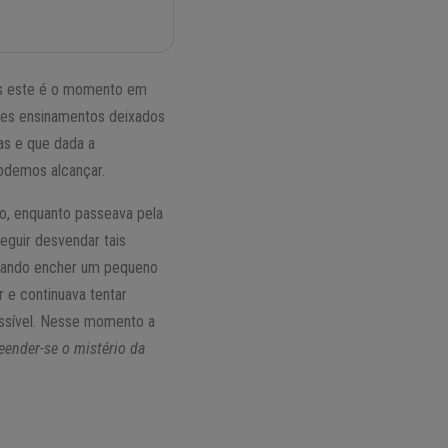
ois este é o momento em
ores ensinamentos deixados
as e que dada a
odemos alcançar.
go, enquanto passeava pela
seguir desvendar tais
ntando encher um pequeno
 e continuava tentar
ossível. Nesse momento a
eender-se o mistério da