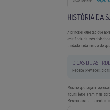
VEJA TAMBÉM
ORAÇÃO DO
HISTÓRIA DA 
A principal questão que no
existência de três divindad
trindade nada mais é do qu
DICAS DE ASTROL
Receba previsões, dicas
Mesmo que sejam represent
alguns fatos eram mais ap
Mesmo assim em nenhum mom