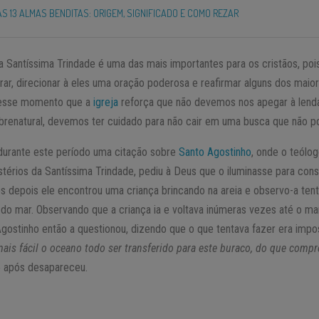
S 13 ALMAS BENDITAS: ORIGEM, SIGNIFICADO E COMO REZAR
 Santíssima Trindade é uma das mais importantes para os cristãos, p
brar, direcionar à eles uma oração poderosa e reafirmar alguns dos mai
nesse momento que a
igreja
reforça que não devemos nos apegar à lend
brenatural, devemos ter cuidado para não cair em uma busca que não p
rante este período uma citação sobre
Santo Agostinho
, onde o teólo
istérios da Santíssima Trindade, pediu à Deus que o iluminasse para con
s depois ele encontrou uma criança brincando na areia e observo-a te
do mar. Observando que a criança ia e voltava inúmeras vezes até o mar
gostinho então a questionou, dizendo que o que tentava fazer era imp
ais fácil o oceano todo ser transferido para este buraco, do que compr
o após desapareceu.