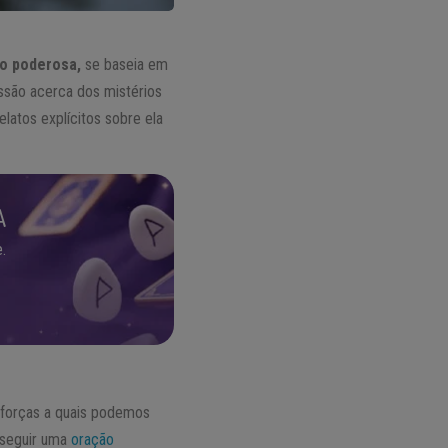
o poderosa,
se baseia em
ussão acerca dos mistérios
latos explícitos sobre ela
A
.
 forças a quais podemos
a seguir uma
oração