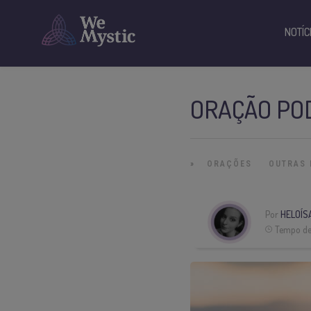
NOTÍC
ORAÇÃO PO
»
ORAÇÕES
OUTRAS 
Por
HELOÍS
Tempo de 