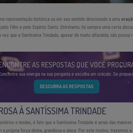
a na representação histórica ou em seu sentido direcionado a uma
oraçã
pelo Filho e pelo Espírito Santo. Entretanto, há sempre uma certa disc
 vez que a Santíssima Trindade, apesar de muito difundida, não possui re
ENCONTRE AS RESPOSTAS QUE VOCÊ PROCUR
Concentre sua energia na sua pergunta e escolha um oráculo. Se prepare
DESCUBRA AS RESPOSTAS
OSA À SANTÍSSIMA TRINDADE
érios e lendas, é fato que a Santíssima Trindade é umas das maiores
m a própria força divina, grandiosa e única. Por este motivo, trazemos 