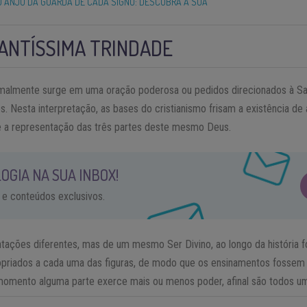
 ANJO DA GUARDA DE CADA SIGNO: DESCUBRA A SUA
SANTÍSSIMA TRINDADE
rmalmente surge em uma oração poderosa ou pedidos direcionados à Sa
es. Nesta interpretação, as bases do cristianismo frisam a existência de
e a representação das três partes deste mesmo Deus.
OGIA NA SUA INBOX!
 e conteúdos exclusivos.
ações diferentes, mas de um mesmo Ser Divino, ao longo da história 
ropriados a cada uma das figuras, de modo que os ensinamentos fosse
ento alguma parte exerce mais ou menos poder, afinal são todos um