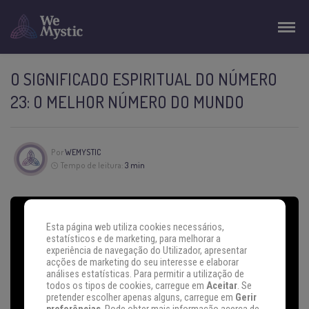
O SIGNIFICADO ESPIRITUAL DO NÚMERO
23: O MELHOR NÚMERO DO MUNDO
Por
WEMYSTIC
Tempo de leitura:
3 min
Esta página web utiliza cookies necessários,
estatísticos e de marketing, para melhorar a
experiência de navegação do Utilizador, apresentar
acções de marketing do seu interesse e elaborar
análises estatísticas. Para permitir a utilização de
todos os tipos de cookies, carregue em
Aceitar
. Se
pretender escolher apenas alguns, carregue em
Gerir