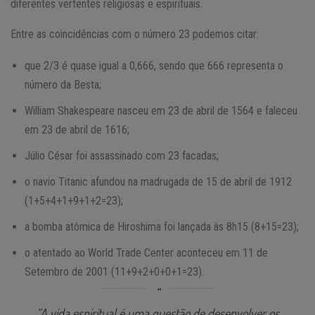
diferentes vertentes religiosas e espirituais.
Entre as coincidências com o número 23 podemos citar:
que 2/3 é quase igual a 0,666, sendo que 666 representa o
número da Besta;
William Shakespeare nasceu em 23 de abril de 1564 e faleceu
em 23 de abril de 1616;
Júlio César foi assassinado com 23 facadas;
o navio Titanic afundou na madrugada de 15 de abril de 1912
(1+5+4+1+9+1+2=23);
a bomba atômica de Hiroshima foi lançada às 8h15 (8+15=23);
o atentado ao World Trade Center aconteceu em 11 de
Setembro de 2001 (11+9+2+0+0+1=23).
“A vida espiritual é uma questão de desenvolver os