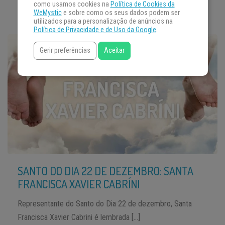
como usamos cookies na
Política de Cookies da
WeMystic
e sobre como os seus dados podem ser
utilizados para a personalização de anúncios na
Política de Privacidade e de Uso da Google
.
Gerir preferências
Aceitar
SANTO DO DIA 22 DE DEZEMBRO: SANTA
FRANCISCA XAVIER CABRÍNI
Representante do Santo do Dia 22 de dezembro, Santa
Francisca Xavier Cabrini é lembrada […]