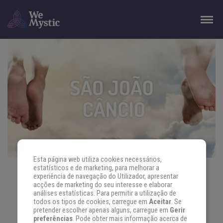
Esta página web utiliza cookies necessários,
estatísticos e de marketing, para melhorar a
SANTO DO DIA 23 DE DEZEMBRO: SÃO
experiência de navegação do Utilizador, apresentar
JOÃO CÂNCIO
acções de marketing do seu interesse e elaborar
análises estatísticas. Para permitir a utilização de
todos os tipos de cookies, carregue em
Aceitar
. Se
Por meio de seus sermões o Santo do Dia 23 de dezembro
pretender escolher apenas alguns, carregue em
Gerir
preferências
. Pode obter mais informação acerca de
conseguia explicar […]