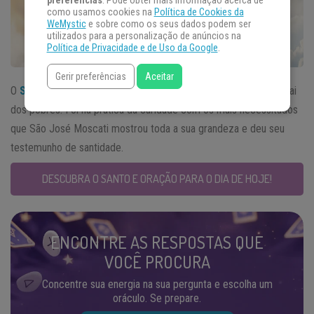
preferências
. Pode obter mais informação acerca de
como usamos cookies na
Política de Cookies da
WeMystic
e sobre como os seus dados podem ser
utilizados para a personalização de anúncios na
Política de Privacidade e de Uso da Google
.
Gerir preferências
Aceitar
O
Santo do Dia
16 de dezembro recebeu o título de médio e pai
dos pobres. Foi na prática da caridade com os mais necessitados
que São José Moscati mostrou toda a sua grandeza e deu seu
testemunho de santidade.
DESCUBRA O SANTO E ORAÇÃO PARA O DIA DE HOJE!
ENCONTRE AS RESPOSTAS QUE
VOCÊ PROCURA
Concentre sua energia na sua pergunta e escolha um
oráculo. Se prepare.