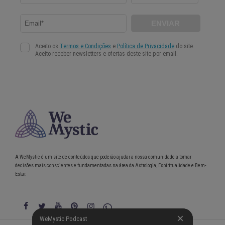
A WeMystic é um site de conteúdos que poderão ajudar a nossa comunidade a tomar
decisões mais conscientes e fundamentadas na área da Astrologia, Espiritualidade e Bem-
Estar.
WeMystic Podcast
WeMystic Podcast