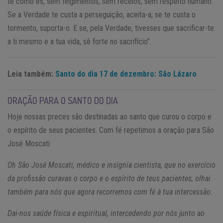
te como és, sem fingimentos, sem receios, sem respeito humano.
Se a Verdade te custa a perseguição, aceita-a; se te custa o
tormento, suporta-o. E se, pela Verdade, tivesses que sacrificar-te
a ti mesmo e a tua vida, sê forte no sacrifício”.
Leia também:
Santo do dia 17 de dezembro: São Lázaro
ORAÇÃO PARA O SANTO DO DIA
Hoje nossas preces são destinadas ao santo que curou o corpo e
o espírito de seus pacientes. Com fé repetimos a oração para São
José Moscati:
Oh São José Moscati, médico e insígnia cientista, que no exercício
da profissão curavas o corpo e o espírito de teus pacientes, olhai
também para nós que agora recorremos com fé à tua intercessão.
Dai-nos saúde física e espiritual, intercedendo por nós junto ao