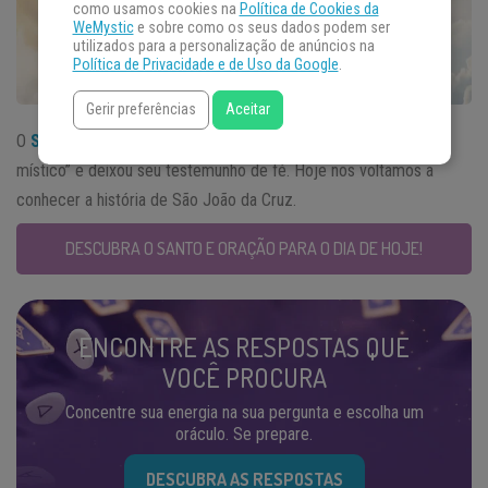
como usamos cookies na
Política de Cookies da
WeMystic
e sobre como os seus dados podem ser
utilizados para a personalização de anúncios na
Política de Privacidade e de Uso da Google
.
Gerir preferências
Aceitar
O
Santo do Dia
14 de dezembro é conhecido como “doutor
místico” e deixou seu testemunho de fé. Hoje nos voltamos a
conhecer a história de São João da Cruz.
DESCUBRA O SANTO E ORAÇÃO PARA O DIA DE HOJE!
ENCONTRE AS RESPOSTAS QUE
VOCÊ PROCURA
Concentre sua energia na sua pergunta e escolha um
oráculo. Se prepare.
DESCUBRA AS RESPOSTAS