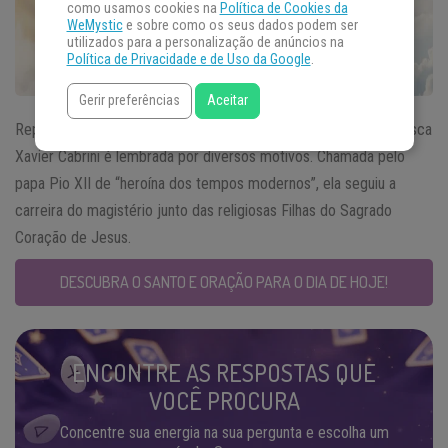
como usamos cookies na
Política de Cookies da
WeMystic
e sobre como os seus dados podem ser
utilizados para a personalização de anúncios na
Política de Privacidade e de Uso da Google
.
Gerir preferências
Aceitar
Representante do
Santo do Dia
22 de dezembro, Santa Francisca
Xavier Cabrini é lembrada por diversos motivos. Chamada pelo
papa Pio XII de “heroína dos tempos modernos”, ela seguiu a
carreira do magistério junto das religiosas Filhas do Sagrado
Coração de Jesus.
DESCUBRA O SANTO E ORAÇÃO PARA O DIA DE HOJE!
ENCONTRE AS RESPOSTAS QUE
VOCÊ PROCURA
Concentre sua energia na sua pergunta e escolha um