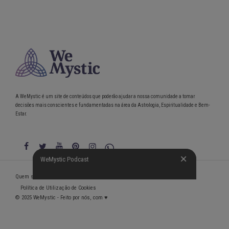
A WeMystic é um site de conteúdos que poderão ajudar a nossa comunidade a tomar
decisões mais conscientes e fundamentadas na área da Astrologia, Espiritualidade e Bem-
Estar.
WeMystic Podcast
WeMystic Podcast
Quem somos
Política de Privacidade
Condições gerais de utilização
Política de Utilização de Cookies
© 2025 WeMystic - Feito por nós, com ♥