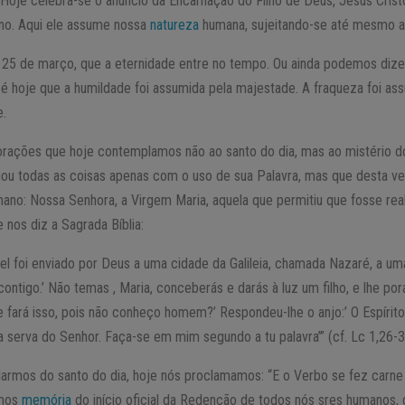
a. Hoje celebra-se o anúncio da Encarnação do Filho de Deus, Jesus Crist
ino. Aqui ele assume nossa
natureza
humana, sujeitando-se até mesmo a
ia 25 de março, que a eternidade entre no tempo. Ou ainda podemos diz
 hoje que a humildade foi assumida pela majestade. A fraqueza foi assu
e.
orações que hoje contemplamos não ao santo do dia, mas ao mistério 
ou todas as coisas apenas com o uso de sua Palavra, mas que desta v
mano: Nossa Senhora, a Virgem Maria, aquela que permitiu que fosse re
 nos diz a Sagrada Bíblia:
el foi enviado por Deus a uma cidade da Galileia, chamada Nazaré, a uma
contigo.’ Não temas , Maria, conceberás e darás à luz um filho, e lhe p
 fará isso, pois não conheço homem?’ Respondeu-lhe o anjo:’ O Espírito
 a serva do Senhor. Faça-se em mim segundo a tu palavra’” (cf. Lc 1,26-3
larmos do santo do dia, hoje nós proclamamos: “E o Verbo se fez carne 
rmos
memória
do início oficial da Redenção de todos nós sres humanos, 