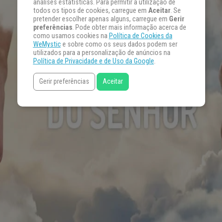
análises estatísticas. Para permitir a utilização de
todos os tipos de cookies, carregue em
Aceitar
. Se
pretender escolher apenas alguns, carregue em
Gerir
preferências
. Pode obter mais informação acerca de
como usamos cookies na
Política de Cookies da
WeMystic
e sobre como os seus dados podem ser
utilizados para a personalização de anúncios na
Política de Privacidade e de Uso da Google
.
Gerir preferências
Aceitar