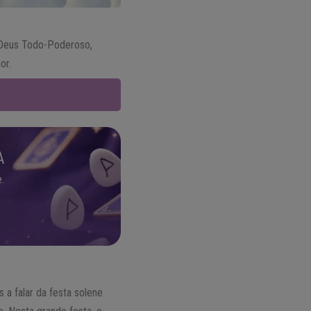
 Deus Todo-Poderoso,
or.
A
.
 a falar da festa solene