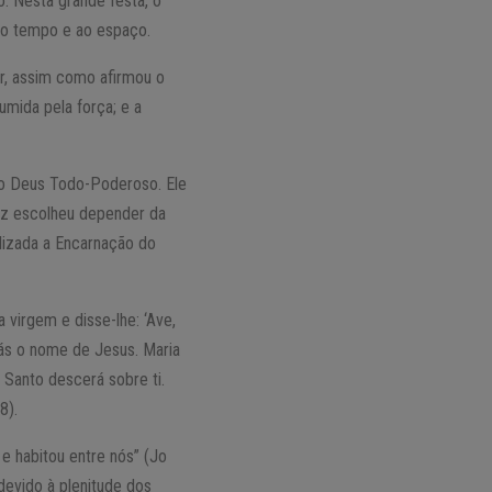
o. Nesta grande festa, o
o tempo e ao espaço.
er, assim como afirmou o
mida pela força; e a
do Deus Todo-Poderoso. Ele
ez escolheu depender da
alizada a Encarnação do
 virgem e disse-lhe: ‘Ave,
orás o nome de Jesus. Maria
 Santo descerá sobre ti.
8).
e habitou entre nós” (Jo
devido à plenitude dos