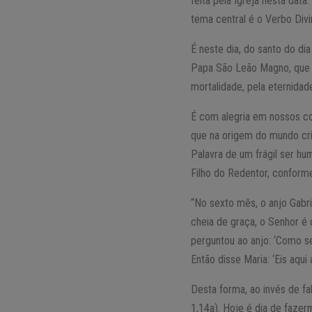
feita pela Igreja nesta dat
tema central é o Verbo Div
É neste dia, do santo do d
Papa São Leão Magno, que é
mortalidade, pela eternidad
É com alegria em nossos c
que na origem do mundo cri
Palavra de um frágil ser hu
Filho do Redentor, conforme
“No sexto mês, o anjo Gabri
cheia de graça, o Senhor é 
perguntou ao anjo: ‘Como se
Então disse Maria: ‘Eis aqui
Desta forma, ao invés de fa
1,14a). Hoje é dia de faze