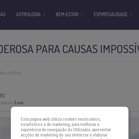
IAS
ASTROLOGIA
BEM-ESTAR
ESPIRITUALIDADE
DEROSA PARA CAUSAS IMPOSSÍ
RELIGIÕES
TIC
leitura:
3 min
Esta página web utiliza cookies necessários,
estatísticos e de marketing, para melhorar a
experiência de navegação do Utilizador, apresentar
acções de marketing do seu interesse e elaborar