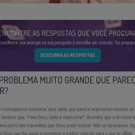
ENCONTRE AS RESPOSTAS QUE VOCÊ PROCUR
Concentre sua energia na sua pergunta e escolha um oráculo. Se prepare
DESCUBRA AS RESPOSTAS
PROBLEMA MUITO GRANDE QUE PAREC
R?
conseguimos encontrar uma saída, que parece impossível resolver o
 lembrar que: “
Para Deus, nada é impossível
”. Acredite que a fé move 
na perto das maravilhas que Deus pode realizar. Não se desespere, fa
 Deus que lhe ajude a encontrar a melhor solução para o que te aflige.