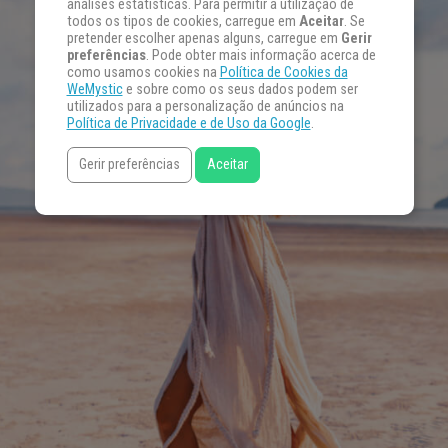
análises estatísticas. Para permitir a utilização de
todos os tipos de cookies, carregue em
Aceitar
. Se
pretender escolher apenas alguns, carregue em
Gerir
preferências
. Pode obter mais informação acerca de
como usamos cookies na
Política de Cookies da
WeMystic
e sobre como os seus dados podem ser
utilizados para a personalização de anúncios na
Política de Privacidade e de Uso da Google
.
Gerir preferências
Aceitar