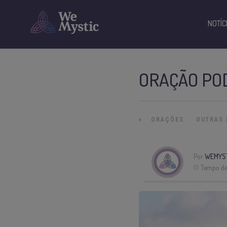
NOTÍC
ORAÇÃO PO
»
ORAÇÕES
OUTRAS 
Por
WEMYS
Tempo de 