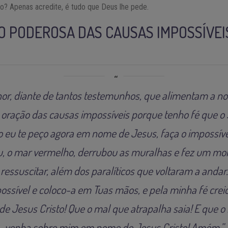
? Apenas acredite, é tudo que Deus lhe pede.
O PODEROSA DAS CAUSAS IMPOSSÍVEI
or, diante de tantos testemunhos, que alimentam a no
 oração das causas impossíveis porque tenho fé que o
o eu te peço agora em nome de Jesus, faça o impossív
u, o mar vermelho, derrubou as muralhas e fez um mor
ressuscitar, além dos paralíticos que voltaram a andar.
ssível e coloco-a em Tuas mãos, e pela minha fé creio
e Jesus Cristo! Que o mal que atrapalha saia! E que 
venha sobre mim em nome de Jesus Cristo! Amém.”