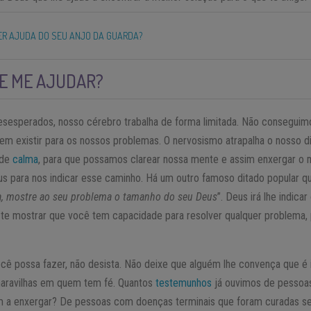
R AJUDA DO SEU ANJO DA GUARDA?
E ME AJUDAR?
esesperados, nosso cérebro trabalha de forma limitada. Não conseguim
em existir para os nossos problemas. O nervosismo atrapalha o nosso d
 de
calma
, para que possamos clarear nossa mente e assim enxergar o m
 para nos indicar esse caminho. Há um outro famoso ditado popular que
, mostre ao seu problema o tamanho do seu Deus
”. Deus irá lhe indica
á te mostrar que você tem capacidade para resolver qualquer problema, 
ocê possa fazer, não desista. Não deixe que alguém lhe convença que é
maravilhas em quem tem fé. Quantos
testemunhos
já ouvimos de pessoa
 a enxergar? De pessoas com doenças terminais que foram curadas s