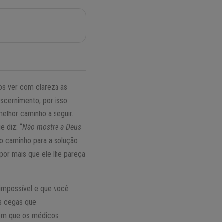
os ver com clareza as
iscernimento, por isso
elhor caminho a seguir.
 diz: “
Não mostre a Deus
r o caminho para a solução
por mais que ele lhe pareça
 impossível e que você
s cegas que
em que os médicos