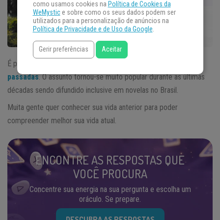
como usamos cookies na
Política de Cookies da
WeMystic
e sobre como os seus dados podem ser
utilizados para a personalização de anúncios na
Política de Privacidade e de Uso da Google
.
Gerir preferências
Aceitar
É possível que você já tenha tido curiosidade sobre suas
vidas
passadas
. O assunto tornou-se muito popular durante as últimas
décadas sendo difundido inclusive em novelas no Brasil.
Muita gente quer conhecer sua vida anterior para poder
compreender melhor sua vida atual.
ENCONTRE AS RESPOSTAS QUE
VOCÊ PROCURA
Concentre sua energia na sua pergunta e escolha um
oráculo. Se prepare.
DESCUBRA AS RESPOSTAS