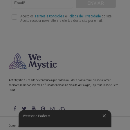
A WeMystic é um site de conteúdos que poderão ajudar a nossa comunidade a tomar
decisões mais conscientes e fundamentadas na área da Astrologia, Espiritualidade e Bem-
Estar.
WeMystic Podcast
WeMystic Podcast
Quem somos
Política de Privacidade
Condições gerais de utilização