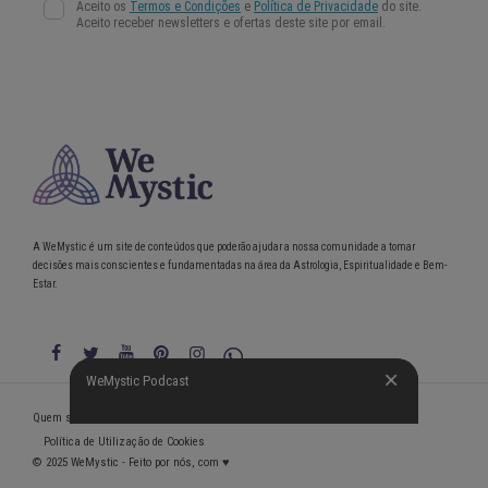
A WeMystic é um site de conteúdos que poderão ajudar a nossa comunidade a tomar
decisões mais conscientes e fundamentadas na área da Astrologia, Espiritualidade e Bem-
Estar.
WeMystic Podcast
WeMystic Podcast
Quem somos
Política de Privacidade
Condições gerais de utilização
Política de Utilização de Cookies
© 2025 WeMystic - Feito por nós, com ♥