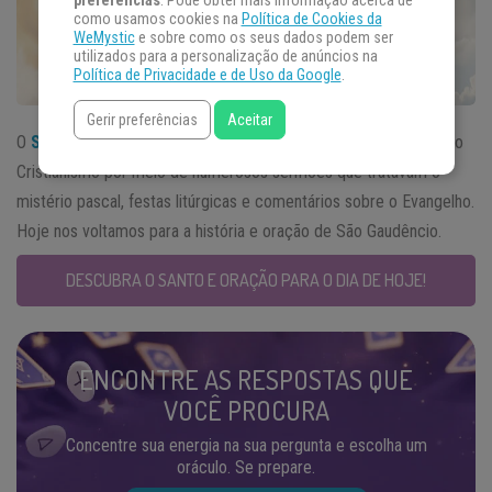
preferências
. Pode obter mais informação acerca de
como usamos cookies na
Política de Cookies da
WeMystic
e sobre como os seus dados podem ser
utilizados para a personalização de anúncios na
Política de Privacidade e de Uso da Google
.
Gerir preferências
Aceitar
O
Santo do Dia
22 de outubro deixou uma imensa riqueza para o
Cristianismo por meio de numerosos sermões que tratavam o
mistério pascal, festas litúrgicas e comentários sobre o Evangelho.
Hoje nos voltamos para a história e oração de São Gaudêncio.
DESCUBRA O SANTO E ORAÇÃO PARA O DIA DE HOJE!
ENCONTRE AS RESPOSTAS QUE
VOCÊ PROCURA
Concentre sua energia na sua pergunta e escolha um
oráculo. Se prepare.