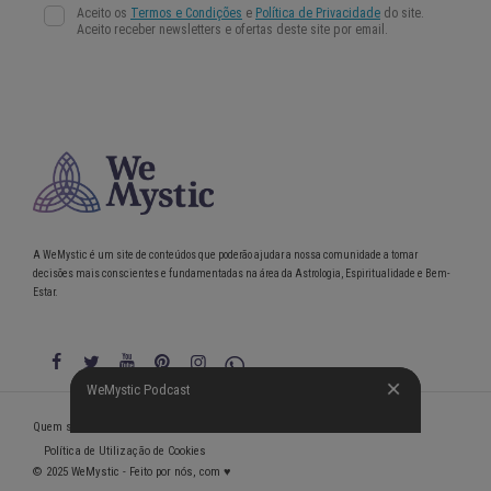
A WeMystic é um site de conteúdos que poderão ajudar a nossa comunidade a tomar
decisões mais conscientes e fundamentadas na área da Astrologia, Espiritualidade e Bem-
Estar.
WeMystic Podcast
WeMystic Podcast
Quem somos
Política de Privacidade
Condições gerais de utilização
Política de Utilização de Cookies
© 2025 WeMystic - Feito por nós, com ♥