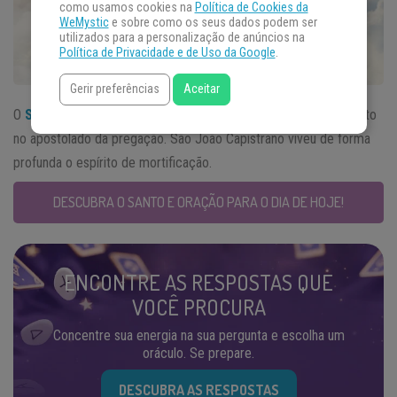
como usamos cookies na
Política de Cookies da
WeMystic
e sobre como os seus dados podem ser
utilizados para a personalização de anúncios na
Política de Privacidade e de Uso da Google
.
Gerir preferências
Aceitar
O
Santo do Dia
23 de outubro se consagrou ao poder do Espírito
no apostolado da pregação. São João Capistrano viveu de forma
profunda o espírito de mortificação.
DESCUBRA O SANTO E ORAÇÃO PARA O DIA DE HOJE!
ENCONTRE AS RESPOSTAS QUE
VOCÊ PROCURA
Concentre sua energia na sua pergunta e escolha um
oráculo. Se prepare.
DESCUBRA AS RESPOSTAS