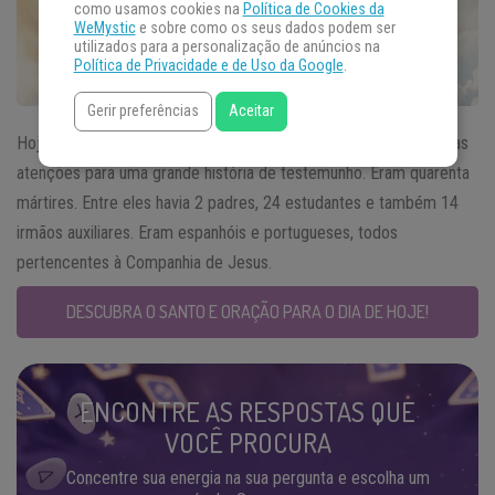
como usamos cookies na
Política de Cookies da
WeMystic
e sobre como os seus dados podem ser
utilizados para a personalização de anúncios na
Política de Privacidade e de Uso da Google
.
Gerir preferências
Aceitar
Hoje, ao falarmos do
Santo do Dia 17 de julho
, voltamos nossas
atenções para uma grande história de testemunho. Eram quarenta
mártires. Entre eles havia 2 padres, 24 estudantes e também 14
irmãos auxiliares. Eram espanhóis e portugueses, todos
pertencentes à Companhia de Jesus.
DESCUBRA O SANTO E ORAÇÃO PARA O DIA DE HOJE!
ENCONTRE AS RESPOSTAS QUE
VOCÊ PROCURA
Concentre sua energia na sua pergunta e escolha um