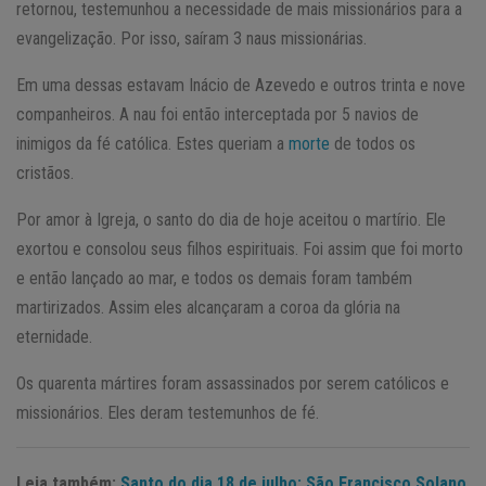
retornou, testemunhou a necessidade de mais missionários para a
evangelização. Por isso, saíram 3 naus missionárias.
Em uma dessas estavam Inácio de Azevedo e outros trinta e nove
companheiros. A nau foi então interceptada por 5 navios de
inimigos da fé católica. Estes queriam a
morte
de todos os
cristãos.
Por amor à Igreja, o santo do dia de hoje aceitou o martírio. Ele
exortou e consolou seus filhos espirituais. Foi assim que foi morto
e então lançado ao mar, e todos os demais foram também
martirizados. Assim eles alcançaram a coroa da glória na
eternidade.
Os quarenta mártires foram assassinados por serem católicos e
missionários. Eles deram testemunhos de fé.
Leia também:
Santo do dia 18 de julho: São Francisco Solano