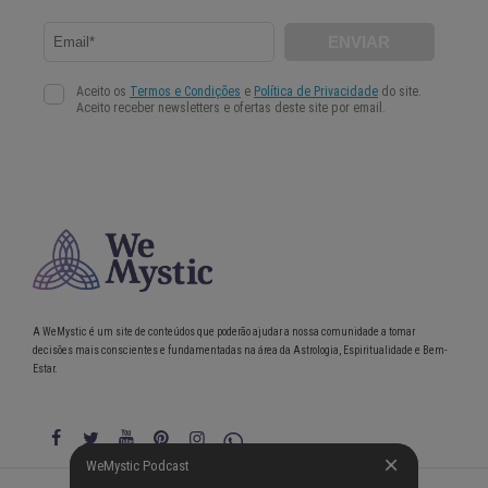
A WeMystic é um site de conteúdos que poderão ajudar a nossa comunidade a tomar
decisões mais conscientes e fundamentadas na área da Astrologia, Espiritualidade e Bem-
Estar.
WeMystic Podcast
WeMystic Podcast