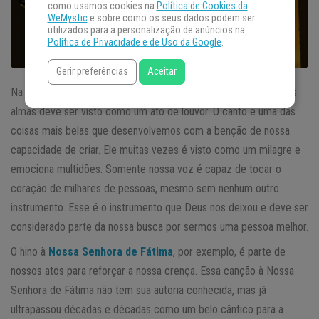
como usamos cookies na
Política de Cookies da
WeMystic
e sobre como os seus dados podem ser
utilizados para a personalização de anúncios na
Política de Privacidade e de Uso da Google
.
Gerir preferências
Aceitar
Na nossa crença qualquer atitude positiva e que eleve as nossas
almas deve ser visto como um ato de louvor. O canto é uma das
coisas mais belas que desenvolvemos com a benção de nossa
capacidade de criar. Ele muitas vezes é visto como um milagre e
emociona multidões. Somente nossa voz é capaz de tocar o
coração de milhares de pessoas, mesmo sem nenhum outro
instrumento. Esse é o instrumento que Deus nos deixou e deve ser
considerado parte da nossa busca por sermos uma pessoa melhor.
O hino à
Nossa Senhora de Fátima
, por exemplo, é parte de
nossos atos para reforçar a nossa crença. Essa canção à Nossa
Senhora de Fátima não tem sua autoria conhecida, mas já
ultrapassou décadas e décadas como um belo cântico para a