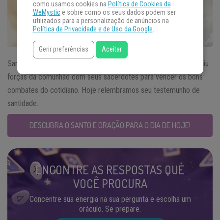
como usamos cookies na
Política de Cookies da
WeMystic
e sobre como os seus dados podem ser
utilizados para a personalização de anúncios na
Política de Privacidade e de Uso da Google
.
Gerir preferências
Aceitar
Santo Eusébio de Vercelli,
Santo do Dia
02 de agosto, conseguiu
forças da comunhão com seus sacerdotes para vencer os bons
combates do cotidiano. Hoje relembramos seu testemunho de
santidade.
DESCUBRA O SANTO E ORAÇÃO PARA O DIA DE HOJE!
ENCONTRE AS RESPOSTAS QUE
VOCÊ PROCURA
Concentre sua energia na sua pergunta e escolha um
oráculo. Se prepare.