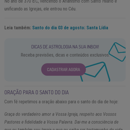
No ano de 370 d.C, vencendo o Arianismo com Santo Hilário e
unificando as Igrejas, ele entrou no Céu.
Leia também:
Santo do dia 03 de agosto: Santa Lídia
DICAS DE ASTROLOGIA NA SUA INBOX!
Receba previsões, dicas e conteúdos exclusivos.
CADASTRAR AGORA
ORAÇÃO PARA O SANTO DO DIA
Com fé repetimos a oração abaixo para o santo do dia de hoje:
Graça do verdadeiro amor a Vossa Igreja, respeito aos Vossos
Pastores e fidelidade a Vossa Palavra. Dai-me a consciência de
que eu também sou Igreja e que eu saiba ser testemunho de vida