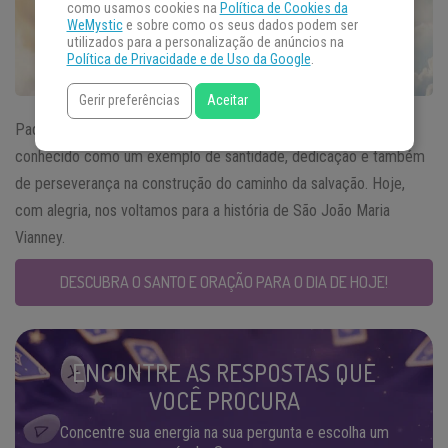
como usamos cookies na
Política de Cookies da
WeMystic
e sobre como os seus dados podem ser
utilizados para a personalização de anúncios na
Política de Privacidade e de Uso da Google
.
Gerir preferências
Aceitar
Padroeiro dos sacerdotes, o
Santo do Dia
04 de agosto é
conhecido como um exemplo de santidade, dedicação e também
de perseverança na construção do caminho da salvação. Hoje,
com alegria, nos voltamos para a história de São João Maria
Vianney.
DESCUBRA O SANTO E ORAÇÃO PARA O DIA DE HOJE!
ENCONTRE AS RESPOSTAS QUE
VOCÊ PROCURA
Concentre sua energia na sua pergunta e escolha um