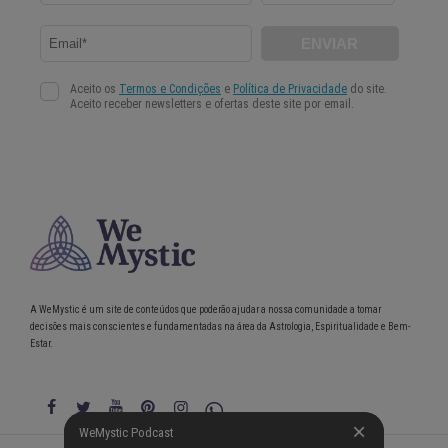
A WeMystic é um site de conteúdos que poderão ajudar a nossa comunidade a tomar
decisões mais conscientes e fundamentadas na área da Astrologia, Espiritualidade e Bem-
Estar.
WeMystic Podcast
WeMystic Podcast