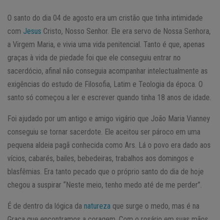
O santo do dia 04 de agosto era um cristão que tinha intimidade
com
Jesus
Cristo, Nosso Senhor. Ele era servo de Nossa Senhora,
a Virgem Maria, e vivia uma vida penitencial. Tanto é que, apenas
graças à vida de piedade foi que ele conseguiu entrar no
sacerdócio, afinal não conseguia acompanhar intelectualmente as
exigências do estudo de Filosofia, Latim e Teologia da época. O
santo só começou a ler e escrever quando tinha 18 anos de idade.
Foi ajudado por um antigo e amigo vigário que João Maria Vianney
conseguiu se tornar sacerdote. Ele aceitou ser pároco em uma
pequena aldeia pagã conhecida como Ars. Lá o povo era dado aos
vícios, cabarés, bailes, bebedeiras, trabalhos aos domingos e
blasfêmias. Era tanto pecado que o próprio santo do dia de hoje
chegou a suspirar “Neste meio, tenho medo até de me perder”.
É de dentro da lógica da
natureza
que surge o medo, mas é na
Graça que encontramos a coragem. Com o rosário em suas mãos,