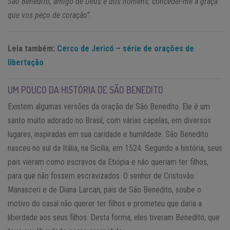
São Benedito, amigo de Deus e dos homens, concedei-me a graça
que vos peço de coração”.
Leia também:
Cerco de Jericó – série de orações de
libertação
UM POUCO DA HISTÓRIA DE SÃO BENEDITO
Existem algumas versões da oração de São Benedito. Ele é um
santo muito adorado no Brasil, com várias capelas, em diversos
lugares, inspiradas em sua caridade e humildade. São Benedito
nasceu no sul da Itália, na Sicília, em 1524. Segundo a história, seus
pais vieram como escravos da Etiópia e não queriam ter filhos,
para que não fossem escravizados. O senhor de Cristovão
Manasceri e de Diana Larcan, pais de São Benedito, soube o
motivo do casal não querer ter filhos e prometeu que daria a
liberdade aos seus filhos. Desta forma, eles tiveram Benedito, que