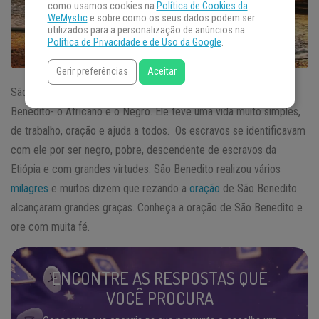
como usamos cookies na
Política de Cookies da
WeMystic
e sobre como os seus dados podem ser
utilizados para a personalização de anúncios na
Política de Privacidade e de Uso da Google
.
Gerir preferências
Aceitar
São Benedito também é conhecido por Benedito, o Mouro,
Benedito- o Africano e o Negro. Ele teve uma vida muito simples,
de trabalho, oração e ajuda a todos. Os escravos se identificavam
com ele por ser negro, pobre, descendente de escravos da
Etiópia e com grandes virtudes. São Benedito realizou vários
milagres
e muitos dizem que rezando a
oração
de São Benedito
alcançaram grandes graças. Conheça a oração de São Benedito e
ore com muita fé.
ENCONTRE AS RESPOSTAS QUE
VOCÊ PROCURA