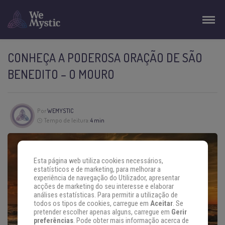
CONHEÇA A PODEROSA ORAÇÃO DE SÃO
BENEDITO – O MOURO
Por
WEMYSTIC
Tempo de leitura:
4 min
Esta página web utiliza cookies necessários,
estatísticos e de marketing, para melhorar a
experiência de navegação do Utilizador, apresentar
acções de marketing do seu interesse e elaborar
análises estatísticas. Para permitir a utilização de
todos os tipos de cookies, carregue em
Aceitar
. Se
pretender escolher apenas alguns, carregue em
Gerir
preferências
. Pode obter mais informação acerca de