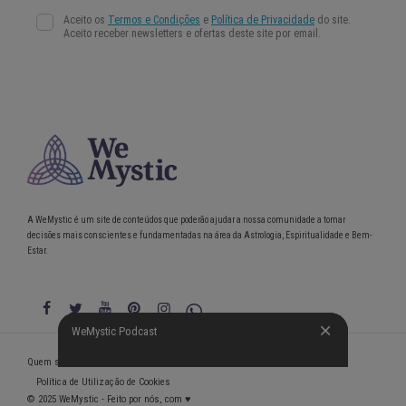
A WeMystic é um site de conteúdos que poderão ajudar a nossa comunidade a tomar
decisões mais conscientes e fundamentadas na área da Astrologia, Espiritualidade e Bem-
Estar.
WeMystic Podcast
WeMystic Podcast
Quem somos
Política de Privacidade
Condições gerais de utilização
Política de Utilização de Cookies
© 2025 WeMystic - Feito por nós, com ♥