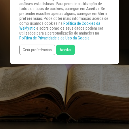
análises estatísticas. Para permitir a utilização de
todos os tipos de cookies, carregue em
Aceitar
. Se
pretender escolher apenas alguns, carregue em
Gerir
preferências
. Pode obter mais informação acerca de
como usamos cookies na
Política de Cookies da
WeMystic
e sobre como os seus dados podem ser
utilizados para a personalização de anúncios na
Política de Privacidade e de Uso da Google
.
Gerir preferências
Aceitar