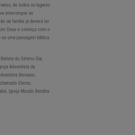
manos, de todos os lugares
eve interromper as
ão da família já deverá ter
o com Deus e começa com o
ia-se uma passagem bíblica
 Batista do Sétimo Dia;
greja Adventista da
Adventista Bereano;
o chamado Eterno;
bé; Igreja Missão Bendita