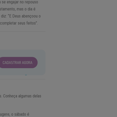
em se engajar no repouso
stamento, mas o dia é
 diz: “E Deus abençoou o
 completar seus feitos”.
CADASTRAR AGORA
s. Conheça algumas delas
sugere, o sábado é