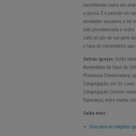
reconhecido como um sinal 
e época. É o período em que
atividades seculares e ter 
sido providenciada e todo
culto ao pôr-do-sol junto d
e faça-se comentários que 
Outras igrejas:
Estão també
Assembleia de Deus do Sétim
Promessa Conservadora; Igre
Congregação, em St. Louis; 
Congregação Crentes reunid
Esperança; entre muitas out
Saiba mais :
Descubra as religiões 