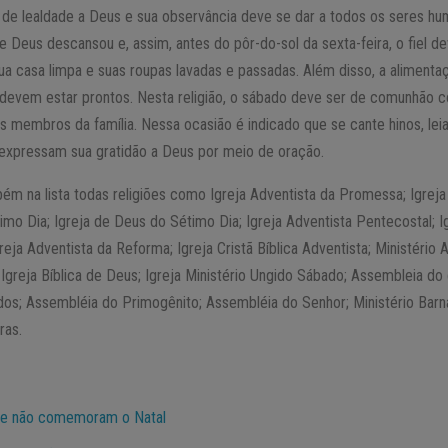
de lealdade a Deus e sua observância deve se dar a todos os seres hu
 Deus descansou e, assim, antes do pôr-do-sol da sexta-feira, o fiel d
sua casa limpa e suas roupas lavadas e passadas. Além disso, a alimentaç
s devem estar prontos. Nesta religião, o sábado deve ser de comunhã
os membros da família. Nessa ocasião é indicado que se cante hinos, le
expressam sua gratidão a Deus por meio de oração.
m na lista todas religiões como Igreja Adventista da Promessa; Igreja
o Dia; Igreja de Deus do Sétimo Dia; Igreja Adventista Pentecostal; I
ja Adventista da Reforma; Igreja Cristã Bíblica Adventista; Ministério 
Igreja Bíblica de Deus; Igreja Ministério Ungido Sábado; Assembleia d
os; Assembléia do Primogênito; Assembléia do Senhor; Ministério Barna
ras.
que não comemoram o Natal