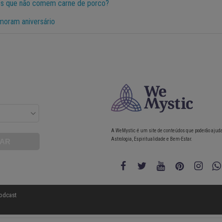
ões que não comem carne de porco?
moram aniversário
A WeMystic é um site de conteúdos que poderão ajud
Astrologia, Espiritualidade e Bem-Estar.
odcast