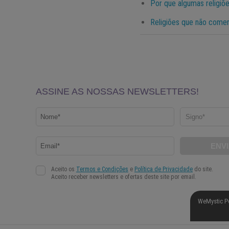
Por que algumas religi
Religiões que não come
WeMystic P