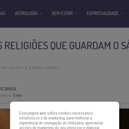
IAS
ASTROLOGIA
BEM-ESTAR
ESPIRITUALIDADE
S RELIGIÕES QUE GUARDAM O 
REFLEXÕES E CONHECIMENTO
IC BRASIL
leitura:
3 min
Esta página web utiliza cookies necessários,
estatísticos e de marketing, para melhorar a
experiência de navegação do Utilizador, apresentar
acções de marketing do seu interesse e elaborar