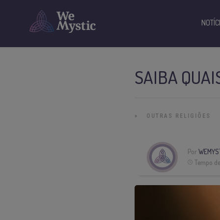
NOTÍC
SAIBA QUAI
»
OUTRAS RELIGIÕES
Por
WEMYST
Tempo de 