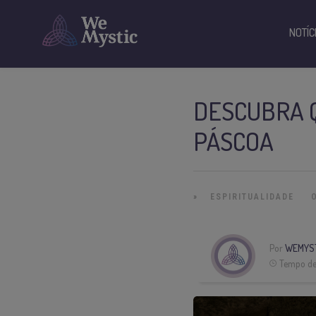
NOTÍC
DESCUBRA 
PÁSCOA
»
ESPIRITUALIDADE
Por
WEMYST
Tempo de 