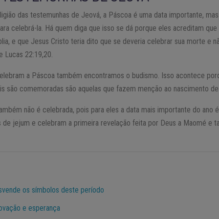
ligião das testemunhas de Jeová, a Páscoa é uma data importante, ma
a celebrá-la. Há quem diga que isso se dá porque eles acreditam que 
lia, e que Jesus Cristo teria dito que se deveria celebrar sua morte e n
 Lucas 22:19,20.
 celebram a Páscoa também encontramos o budismo. Isso acontece porq
mais são comemoradas são aquelas que fazem menção ao nascimento de
ambém não é celebrada, pois para eles a data mais importante do ano 
e jejum e celebram a primeira revelação feita por Deus a Maomé e t
svende os símbolos deste período
ovação e esperança