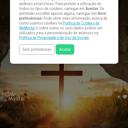
análises estatísticas. Para permitir a utilização de
todos os tipos de cookies, carregue em
Aceitar
. Se
pretender escolher apenas alguns, carregue em
Gerir
preferências
. Pode obter mais informação acerca de
como usamos cookies na
Política de Cookies da
WeMystic
e sobre como os seus dados podem ser
utilizados para a personalização de anúncios na
Política de Privacidade e de Uso da Google
.
Gerir preferências
Aceitar