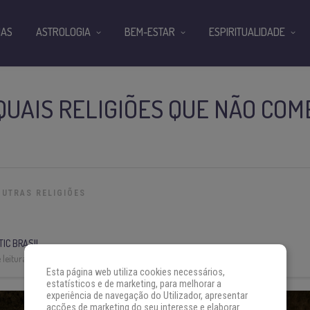
IAS
ASTROLOGIA
BEM-ESTAR
ESPIRITUALIDADE
QUAIS RELIGIÕES QUE NÃO CO
OUTRAS RELIGIÕES
IC BRASIL
leitura:
3 min
Esta página web utiliza cookies necessários,
estatísticos e de marketing, para melhorar a
experiência de navegação do Utilizador, apresentar
acções de marketing do seu interesse e elaborar