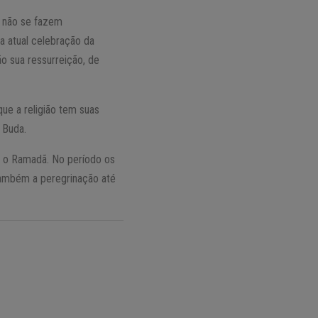
s não se fazem
a atual celebração da
ão sua ressurreição, de
ue a religião tem suas
 Buda.
é o Ramadã. No período os
ambém a peregrinação até