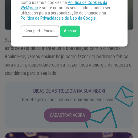
como usamos cookies na
Política de Cookies da
WeMystic
e sobre como os seus dados podem ser
utilizados para a personalização de anúncios na
Política de Privacidade e de Uso da Google
.
Gerir preferências
Aceitar
Sua situação financeira está estagnada? Por mais que você se
esforce está difícil manter uma boa relação com o dinheiro?
Acalme-se, vamos ensinar hoje como fazer um poderoso feitiço
para atrair prosperidade que irá trazer toda a energia da riqueza e
abundância para o seu lado!
DICAS DE ASTROLOGIA NA SUA INBOX!
Receba previsões, dicas e conteúdos exclusivos.
CADASTRAR AGORA