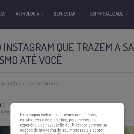
IAS
ASTROLOGIA
BEM-ESTAR
ESPIRITUALIDADE
O INSTAGRAM QUE TRAZEM A S
ISMO ATÉ VOCÊ
REFLEXÕES E CONHECIMENTO
TIC
leitura:
4 min
Esta página web utiliza cookies necessários,
estatísticos e de marketing, para melhorar a
experiência de navegação do Utilizador, apresentar
acções de marketing do seu interesse e elaborar