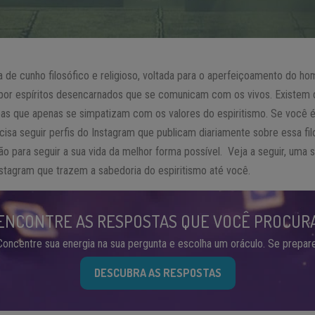
 de cunho filosófico e religioso, voltada para o aperfeiçoamento do h
por espíritos desencarnados que se comunicam com os vivos. Existem d
as que apenas se simpatizam com os valores do espiritismo. Se você é 
ecisa seguir perfis do Instagram que publicam diariamente sobre essa filo
 para seguir a sua vida da melhor forma possível. Veja a seguir, uma s
nstagram que trazem a sabedoria do espiritismo até você.
ENCONTRE AS RESPOSTAS QUE VOCÊ PROCUR
Concentre sua energia na sua pergunta e escolha um oráculo. Se prepare
DESCUBRA AS RESPOSTAS