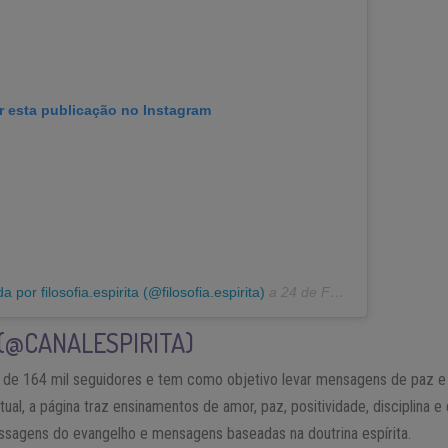
r esta publicação no Instagram
por filosofia.espirita (@filosofia.espirita)
a
24 de Fev, 2019 às 1:27 PST
 (@CANALESPIRITA)
is de 164 mil seguidores e tem como objetivo levar mensagens de paz e 
ual, a página traz ensinamentos de amor, paz, positividade, disciplina
assagens do evangelho e mensagens baseadas na doutrina espírita.