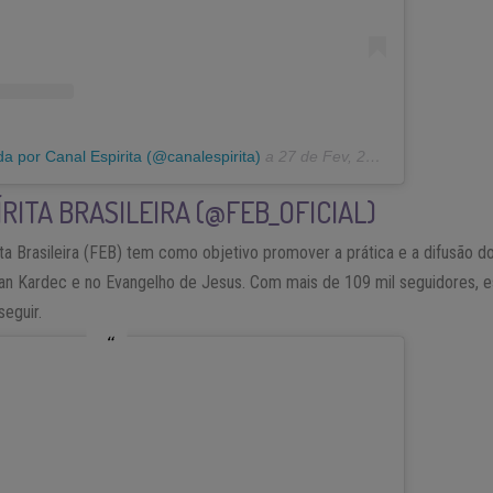
a por Canal Espirita (@canalespirita)
a
27 de Fev, 2019 às 11:18 PST
RITA BRASILEIRA (@FEB_OFICIAL)
ita Brasileira (FEB) tem como objetivo promover a prática e a difusão d
lan Kardec e no Evangelho de Jesus. Com mais de 109 mil seguidores, e
seguir.