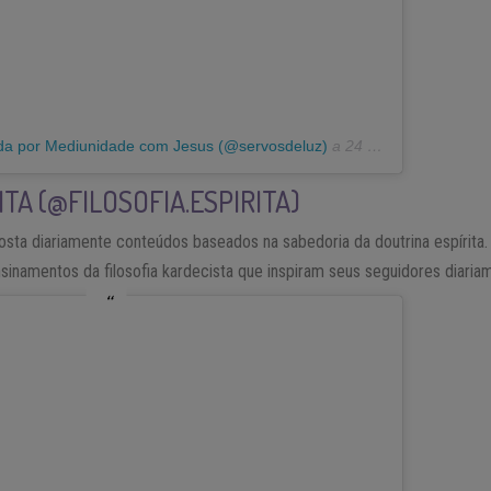
ada por Mediunidade com Jesus (@servosdeluz)
a
24 de Fev, 2019 às 5:33 PST
ITA (@FILOSOFIA.ESPIRITA)
a” posta diariamente conteúdos baseados na sabedoria da doutrina espírit
nsinamentos da filosofia kardecista que inspiram seus seguidores diaria