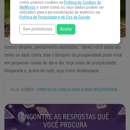
como usamos cookies na
Política de Cookies da
WeMystic
e sobre como os seus dados podem ser
utilizados para a personalização de anúncios na
Política de Privacidade e de Uso da Google
.
Gerir preferências
Aceitar
Gestos simples, pensamentos inusitados… talvez você ainda não
tenha se dado conta, mas o bloqueio da prosperidade pode estar
em pequenas coisas do dia-a-dia. Veja sinais de prosperidade
bloqueada e, acima de tudo, veja como desbloquear.
VEJA TAMBÉM
SIMPATIA DA CANELA PARA ATRAIR PROSPERIDADE
ENCONTRE AS RESPOSTAS QUE
VOCÊ PROCURA