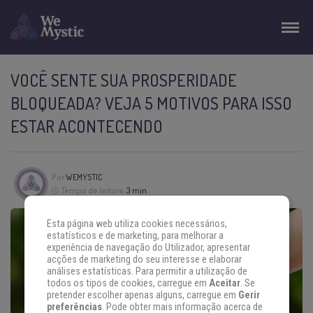
VOCÊ SENTE SUA PROSPERIDADE
BLOQUEADA? VEJA 5 MOTIVOS PARA ISSO
ESTAR ACONTECENDO
Por
WEMYSTIC
Tempo de leitura:
3 min
Esta página web utiliza cookies necessários,
estatísticos e de marketing, para melhorar a
experiência de navegação do Utilizador, apresentar
acções de marketing do seu interesse e elaborar
análises estatísticas. Para permitir a utilização de
todos os tipos de cookies, carregue em
Aceitar
. Se
pretender escolher apenas alguns, carregue em
Gerir
preferências
. Pode obter mais informação acerca de