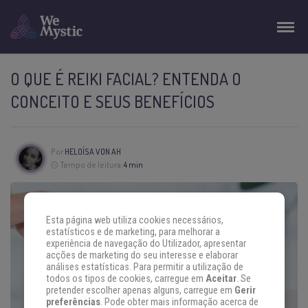
O QUE É REIKI FACIAL? ENTENDA O
CONCEITO E SEUS BENEFÍCIOS
Por
HELOÍSA VON AH
Tempo de leitura:
4 min
Esta página web utiliza cookies necessários,
estatísticos e de marketing, para melhorar a
experiência de navegação do Utilizador, apresentar
acções de marketing do seu interesse e elaborar
análises estatísticas. Para permitir a utilização de
todos os tipos de cookies, carregue em
Aceitar
. Se
pretender escolher apenas alguns, carregue em
Gerir
preferências
. Pode obter mais informação acerca de