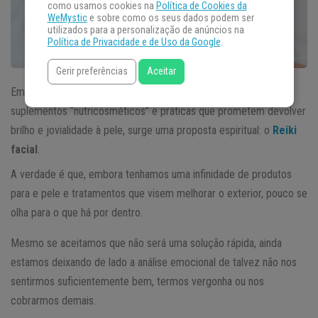
como usamos cookies na
Política de Cookies da
WeMystic
e sobre como os seus dados podem ser
utilizados para a personalização de anúncios na
Política de Privacidade e de Uso da Google
.
Gerir preferências
Aceitar
Em algum lugar, juntamente com as rotinas de
skincare
,
suplementos “nutricosméticos” e práticas que prometem devolver
brilho e jovialidade à pele, surge uma proposta espiritual: o
Reiki
facial
.
A verdade é que, embora tenhamos uma infinidade de produtos
para e pele e tratamentos que visem melhorar o exterior, pouco se
olha para o que há por dentro.
Mesmo se aceitamos que não será uma solução rápida, ainda
estamos deixando de lado a análise emocional de talvez não nos
sentirmos suficientemente bem, termos vergonha ou nos
cobrarmos demais.