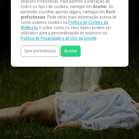
análises estatísticas. Para permitir a utilização de
todos os tipos de cookies, carregue em
Aceitar
. Se
pretender escolher apenas alguns, carregue em
Gerir
preferências
. Pode obter mais informação acerca de
como usamos cookies na
Política de Cookies da
WeMystic
e sobre como os seus dados podem ser
utilizados para a personalização de anúncios na
Política de Privacidade e de Uso da Google
.
Gerir preferências
Aceitar