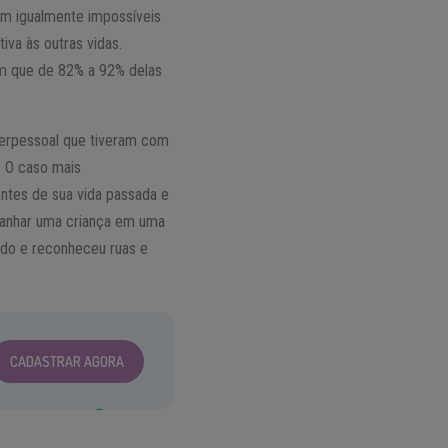
am igualmente impossíveis
iva às outras vidas.
em que de 82% a 92% delas
terpessoal que tiveram com
. O caso mais
entes de sua vida passada e
panhar uma criança em uma
lado e reconheceu ruas e
CADASTRAR AGORA