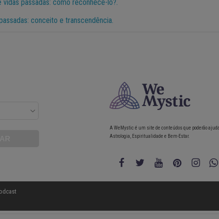
 vidas passadas: como reconhecê-lo?.
assadas: conceito e transcendência.
A WeMystic é um site de conteúdos que poderão ajud
Astrologia, Espiritualidade e Bem-Estar.
odcast