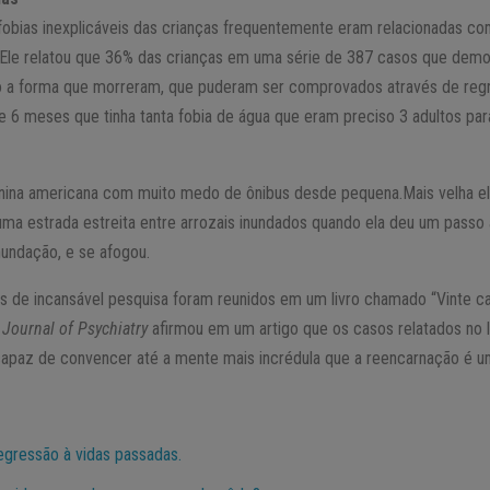
fobias inexplicáveis das crianças frequentemente eram relacionadas c
 Ele relatou que 36% das crianças em uma série de 387 casos que demo
 a forma que morreram, que puderam ser comprovados através de reg
 6 meses que tinha tanta fobia de água que eram preciso 3 adultos par
ina americana com muito medo de ônibus desde pequena.Mais velha ela
ma estrada estreita entre arrozais inundados quando ela deu um passo a
nundação, e se afogou.
os de incansável pesquisa foram reunidos em um livro chamado “Vinte c
Journal of Psychiatry
afirmou em um artigo que os casos relatados no 
capaz de convencer até a mente mais incrédula que a reencarnação é um
egressão à vidas passadas.