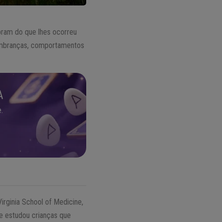
bram do que lhes ocorreu
lembranças, comportamentos
A
.
irginia School of Medicine,
le estudou crianças que