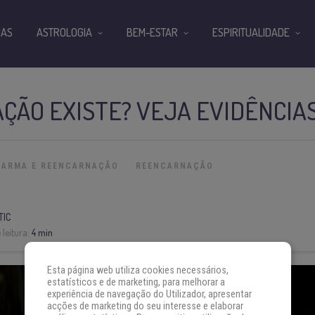
IAS
ASTROLOGIA
BEM-ESTAR
ESPIRITUALIDADE
ÇÃO EXISTE? VEJA EVIDÊNCIA
KARMA E REENCARNAÇÃO
REENCARNAÇÃO
TIC
leitura:
4 min
Esta página web utiliza cookies necessários,
estatísticos e de marketing, para melhorar a
experiência de navegação do Utilizador, apresentar
acções de marketing do seu interesse e elaborar