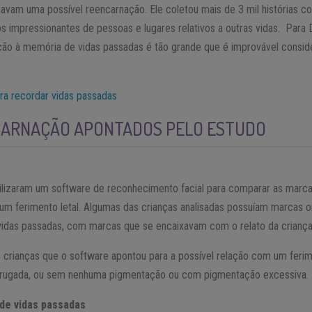
icavam uma possível reencarnação. Ele coletou mais de 3 mil histórias 
 impressionantes de pessoas e lugares relativos a outras vidas. Para 
ção à memória de vidas passadas é tão grande que é improvável consi
ra recordar vidas passadas
NCARNAÇÃO APONTADOS PELO ESTUDO
tilizaram um software de reconhecimento facial para comparar as mar
um ferimento letal. Algumas das crianças analisadas possuíam marcas
vidas passadas, com marcas que se encaixavam com o relato da criança
crianças que o software apontou para a possível relação com um feri
nrugada, ou sem nenhuma pigmentação ou com pigmentação excessiva.
 de vidas passadas