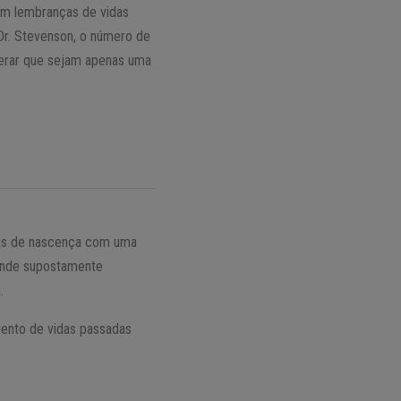
com lembranças de vidas
Dr. Stevenson, o número de
derar que sejam apenas uma
cas de nascença com uma
 onde supostamente
.
mento de vidas passadas