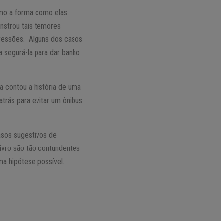
omo a forma como elas
nstrou tais temores
ressões. Alguns dos casos
a segurá-la para dar banho
 contou a história de uma
trás para evitar um ônibus
asos sugestivos de
livro são tão contundentes
a hipótese possível.