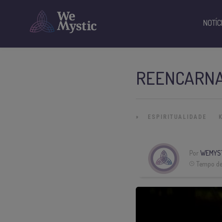
NOTÍC
REENCARNA
»
ESPIRITUALIDADE
Por
WEMYS
Tempo de 