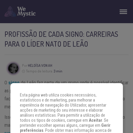
PROFISSÃO DE CADA SIGNO: CARREIRAS
PARA O LÍDER NATO DE LEÃO
Por
HELOÍSA VON AH
Tempo de leitura:
3 min
O
signo
de Leão faz parte de um grupo onde é possível identificar
as profissões que mais combinam com eles com incrível
Esta página web utiliza cookies necessários,
facilidade; muitos inclusive devem ter deduzido corretamente ao
estatísticos e de marketing, para melhorar a
experiência de navegação do Utilizador, apresentar
menos uma ou duas das opções aqui elencadas.
acções de marketing do seu interesse e elaborar
análises estatísticas. Para permitir a utilização de
Isso acontece porque o signo de Leão tem características muito
todos os tipos de cookies, carregue em
Aceitar
. Se
marcantes e que dificilmente passam desapercebidas em uma
pretender escolher apenas alguns, carregue em
Gerir
preferências
. Pode obter mais informação acerca de