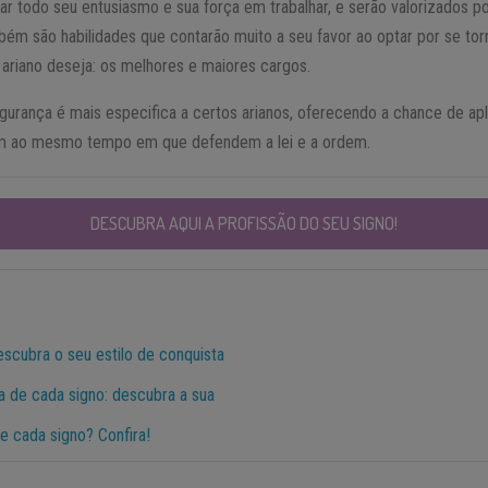
 todo seu entusiasmo e sua força em trabalhar, e serão valorizados po
ém são habilidades que contarão muito a seu favor ao optar por se torn
 ariano deseja: os melhores e maiores cargos.
gurança é mais especifica a certos arianos, oferecendo a chance de ap
m ao mesmo tempo em que defendem a lei e a ordem.
DESCUBRA AQUI A PROFISSÃO DO SEU SIGNO!
escubra o seu estilo de conquista
a de cada signo: descubra a sua
 cada signo? Confira!