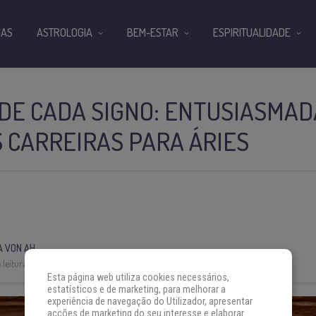
IAS
ASTROLOGIA
BEM-ESTAR
ESPIRITUALIDADE
DE CADA SIGNO: ENTUSIASMAD
 CARREIRAS PARA ÁRIES
O
A VON AH
leitura:
3 min
Esta página web utiliza cookies necessários,
estatísticos e de marketing, para melhorar a
experiência de navegação do Utilizador, apresentar
acções de marketing do seu interesse e elaborar