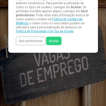
análises estatísticas. Para permitir a utilização de
todos os tipos de cookies, carregue em
Aceitar
. Se
pretender escolher apenas alguns, carregue em
Gerir
preferências
. Pode obter mais informação acerca de
como usamos cookies na
Política de Cookies da
WeMystic
e sobre como os seus dados podem ser
utilizados para a personalização de anúncios na
Política de Privacidade e de Uso da Google
.
Gerir preferências
Aceitar