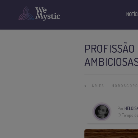
NOTÍC
PROFISSÃO 
AMBICIOSAS
»
ÁRIES
HORÓSCOP
Por
HELOÍS
Tempo de 