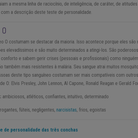
uiam a mesma linha de raciocínio, de inteligência, de caráter, de atitud
 com a descrição deste teste de personalidade.
 O
eo O costumam se destacar da maioria. Isso acontece porque eles são 
 elevadíssimos e são muito determinados a atingi-los. São poderosos 
conforto e sabem gerir crises (pessoais e profissionais) como ningué
ão também mais resistentes à malária. Seu sangue atrai muitos mosquit
essoas deste tipo sanguíneo costumam ser mais compatíveis com outro
e O: Elvis Presley, John Lennon, Al Capone, Ronald Reagan e Gerald Fo
:
ambiciosos, atléticos, confiantes, intuitivo, determinado
rogantes, fúteis, negligentes,
narcisistas
, frios, egoistas
te de personalidade das três conchas