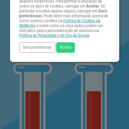
análises estatísticas. Para permitir a utilização de
todos os tipos de cookies, carregue em
Aceitar
. Se
pretender escolher apenas alguns, carregue em
Gerir
preferências
. Pode obter mais informação acerca de
como usamos cookies na
Política de Cookies da
WeMystic
e sobre como os seus dados podem ser
utilizados para a personalização de anúncios na
Política de Privacidade e de Uso da Google
.
Gerir preferências
Aceitar