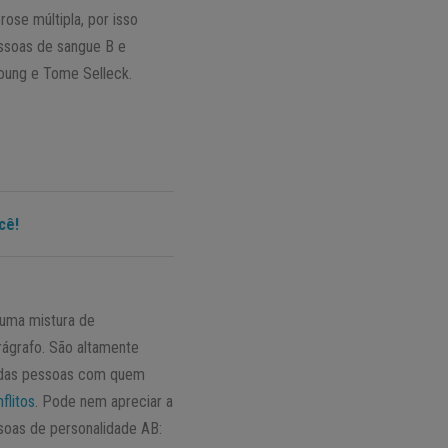
ose múltipla, por isso
essoas de sangue B e
oung e Tome Selleck.
cê!
 uma mistura de
rágrafo. São altamente
e das pessoas com quem
flitos
. Pode nem apreciar a
soas de personalidade AB: