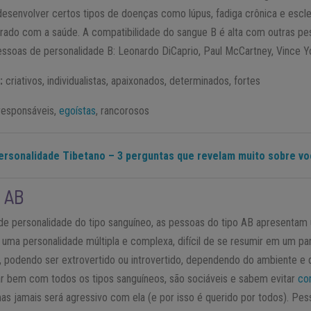
esenvolver certos tipos de doenças como lúpus, fadiga crônica e escler
rado com a saúde. A compatibilidade do sangue B é alta com outras p
soas de personalidade B: Leonardo DiCaprio, Paul McCartney, Vince Y
:
criativos, individualistas, apaixonados, determinados, fortes
responsáveis,
egoístas
, rancorosos
ersonalidade Tibetano – 3 perguntas que revelam muito sobre vo
 AB
e personalidade do tipo sanguíneo, as pessoas do tipo AB apresentam
 uma personalidade múltipla e complexa, difícil de se resumir em um pa
, podendo ser extrovertido ou introvertido, dependendo do ambiente 
r bem com todos os tipos sanguíneos, são sociáveis e sabem evitar
con
s jamais será agressivo com ela (e por isso é querido por todos). Pes