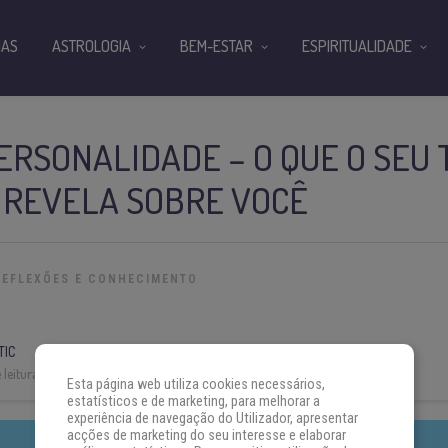
IAS
ASTROLOGIA
BEM-ESTAR
ESPIRITUALIDADE
ERSONALIDADE – O QUE O SEU 
 REVELA SOBRE VOCÊ
REFLEXÕES E CONHECIMENTO
TIC
leitura:
4 min
Esta página web utiliza cookies necessários,
estatísticos e de marketing, para melhorar a
experiência de navegação do Utilizador, apresentar
acções de marketing do seu interesse e elaborar