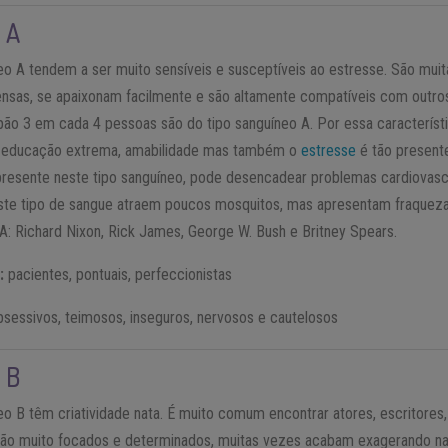
 A
eo A tendem a ser muito sensíveis e susceptíveis ao estresse. São muit
nsas, se apaixonam facilmente e são altamente compatíveis com outro
pão 3 em cada 4 pessoas são do tipo sanguíneo A. Por essa característi
a educação extrema, amabilidade mas também o
estresse
é tão present
presente neste tipo sanguíneo, pode desencadear problemas cardiovasc
te tipo de sangue atraem poucos mosquitos, mas apresentam fraqueza c
: Richard Nixon, Rick James, George W. Bush e Britney Spears.
:
pacientes, pontuais, perfeccionistas
sessivos, teimosos, inseguros, nervosos e cautelosos
 B
o B têm criatividade nata. É muito comum encontrar atores, escritores, 
São muito focados e determinados, muitas vezes acabam exagerando na