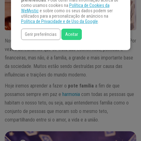
preferências
. Pode obter mais informação acerca de
como usamos cookies na
Política de Cookies da
WeMystic
e sobre como os seus dados podem ser
utilizados para a personalização de anúncios na
Política de Privacidade e de Uso da Google
.
Gerir preferências
Aceitar
Nos dias atuais, uma das instituições mais atacadas é a família. Por
vezes acreditamos que se trata das econômicas, políticas e
financeiras, mas não, é a família, a grande e mais importante base
da sociedade. Muitos estão sendo destruídas por causa das
influências e traições do mundo moderno.
Hoje iremos aprender a fazer o
pote família
a fim de que
possamos sempre em paz e
harmonia
com todas as pessoas que
habitam o nosso teto, ou seja, aqui entendemos família como o
conjunto de pessoas que moram sob o mesmo teto,
compartilhando entre si o amor, a vida e a união.