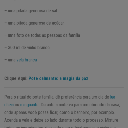
– uma pitada generosa de sal
– uma pitada generosa de açúcar
– uma foto de todas as pessoas da família
– 300 ml de vinho branco
– uma
vela branca
Clique Aqui:
Pote calmante: a magia da paz
Para o ritual do pote família, dê preferência para um dia de
lua
cheia
ou
minguante
. Durante a noite vá para um cômodo da casa,
onde apenas você possa ficar, como o banheiro, por exemplo.
Acenda a vela e deixe ao lado durante todo o processo. Misture
todos os ingredientes, deixando para o final apenas o vinho e a