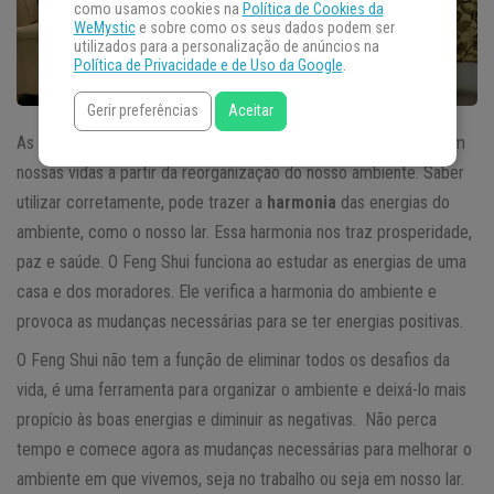
como usamos cookies na
Política de Cookies da
WeMystic
e sobre como os seus dados podem ser
utilizados para a personalização de anúncios na
Política de Privacidade e de Uso da Google
.
Gerir preferências
Aceitar
As técnicas de
Feng Shui
podem causar mudanças positivas em
nossas vidas a partir da reorganização do nosso ambiente. Saber
utilizar corretamente, pode trazer a
harmonia
das energias do
ambiente, como o nosso lar. Essa harmonia nos traz prosperidade,
paz e saúde. O Feng Shui funciona ao estudar as energias de uma
casa e dos moradores. Ele verifica a harmonia do ambiente e
provoca as mudanças necessárias para se ter energias positivas.
O Feng Shui não tem a função de eliminar todos os desafios da
vida, é uma ferramenta para organizar o ambiente e deixá-lo mais
propício às boas energias e diminuir as negativas. Não perca
tempo e comece agora as mudanças necessárias para melhorar o
ambiente em que vivemos, seja no trabalho ou seja em nosso lar.