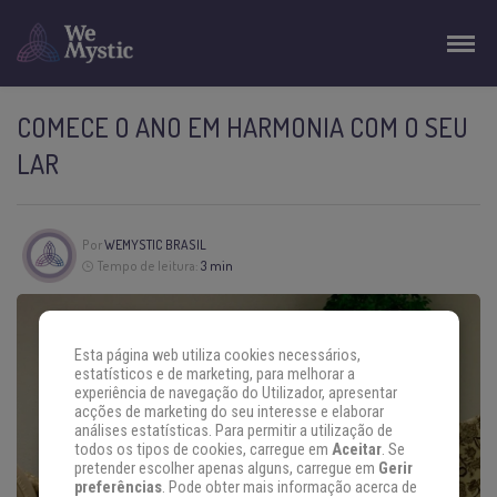
COMECE O ANO EM HARMONIA COM O SEU
LAR
Por
WEMYSTIC BRASIL
Tempo de leitura:
3 min
Esta página web utiliza cookies necessários,
estatísticos e de marketing, para melhorar a
experiência de navegação do Utilizador, apresentar
acções de marketing do seu interesse e elaborar
análises estatísticas. Para permitir a utilização de
todos os tipos de cookies, carregue em
Aceitar
. Se
pretender escolher apenas alguns, carregue em
Gerir
preferências
. Pode obter mais informação acerca de