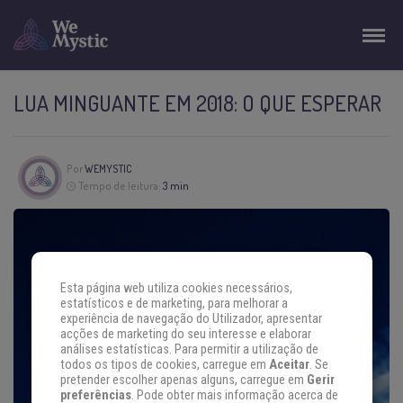
LUA MINGUANTE EM 2018: O QUE ESPERAR
Por
WEMYSTIC
Tempo de leitura:
3 min
Esta página web utiliza cookies necessários,
estatísticos e de marketing, para melhorar a
experiência de navegação do Utilizador, apresentar
acções de marketing do seu interesse e elaborar
análises estatísticas. Para permitir a utilização de
todos os tipos de cookies, carregue em
Aceitar
. Se
pretender escolher apenas alguns, carregue em
Gerir
preferências
. Pode obter mais informação acerca de