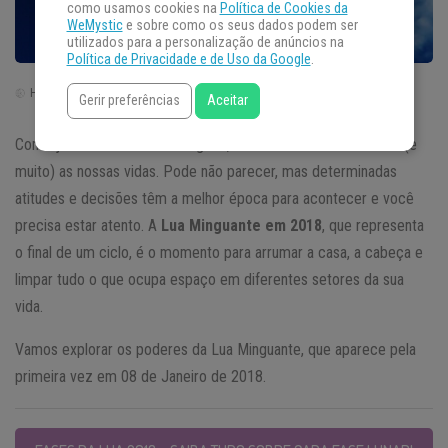
como usamos cookies na
Política de Cookies da
WeMystic
e sobre como os seus dados podem ser
utilizados para a personalização de anúncios na
Política de Privacidade e de Uso da Google
.
Horário de Brasília | Brasil (GTM -3)
Gerir preferências
Aceitar
Como já é de conhecimento geral, as fases da lua influenciam (e
muito) as nossas vidas. Pode não parecer, mas determinadas
atitudes e decisões têm a melhor época para acontecer e você
precisa estar atento. A
Lua Minguante em 2018
, que representa
o final de um ciclo, é o momento para arrumar a casa, a cabeça e
limpar tudo o que ocupa espaço em diferentes setores da sua
vida.
Vamos explorar os poderes da Lua Minguante, que aparece pela
primeira vez em 08 de Janeiro de 2018.