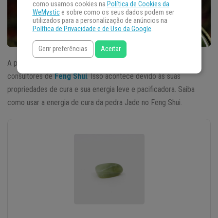
como usamos cookies na
Política de Cookies da
WeMystic
e sobre como os seus dados podem ser
utilizados para a personalização de anúncios na
Política de Privacidade e de Uso da Google
.
Gerir preferências
Aceitar
A pedra Jade costuma ser a favorita entre os especialistas e
consultores de
Feng Shui
. Isso acontece devido às suas
propriedades de cura e sua energia leve e pacificadora. Saiba
como usar a energia de cura da pedra Jade no Feng Shui.