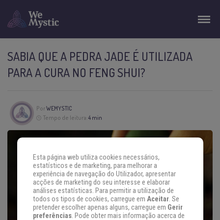
SABIA QUE A PEDRA JADE É UTILIZADA
PARA A CURA NO FENG SHUI?
Por
WEMYSTIC
Tempo de leitura:
4 min
Esta página web utiliza cookies necessários,
estatísticos e de marketing, para melhorar a
experiência de navegação do Utilizador, apresentar
acções de marketing do seu interesse e elaborar
análises estatísticas. Para permitir a utilização de
todos os tipos de cookies, carregue em
Aceitar
. Se
pretender escolher apenas alguns, carregue em
Gerir
preferências
. Pode obter mais informação acerca de