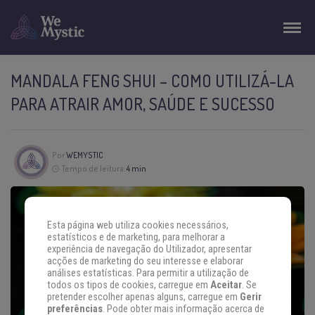
MANDALA FENG SHUI – COMO UTILIZÁ-LA
PARA ATRAIR AMOR, SAÚDE E SUCESSO
Por
WEMYSTIC
Tempo de leitura:
4 min
Esta página web utiliza cookies necessários,
estatísticos e de marketing, para melhorar a
experiência de navegação do Utilizador, apresentar
acções de marketing do seu interesse e elaborar
análises estatísticas. Para permitir a utilização de
todos os tipos de cookies, carregue em
Aceitar
. Se
pretender escolher apenas alguns, carregue em
Gerir
preferências
. Pode obter mais informação acerca de