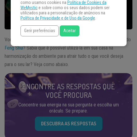
como usamos cookies na
Política de Cookies da
WeMystic
e sobre como os seus dados podem ser
utilizados para a personalização de anúncios na
Política de Privacidade e de Uso da Google
.
Gerir preferências
Aceitar
Você sabe qual o significado que uma
mandala
carrega dentro do
Feng Shui
? Sabia que é possível utilizá-la em sua casa na
harmonização do ambiente para atrair tudo o que você deseja
para o seu lar? Veja como abaixo.
ENCONTRE AS RESPOSTAS QUE
VOCÊ PROCURA
Concentre sua energia na sua pergunta e escolha um
oráculo. Se prepare.
DESCUBRA AS RESPOSTAS