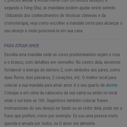
É preciso alinhar a nossa mente com os nossos desejos, e
segundo o Feng Shui, as mandalas podem ajudar neste sentido.
Utilizando dos conhecimentos de técnicas chinesas e da
cromoterapia, veja como escolher a mandala certa para alcançar o
seu desejo e onde posicioná-la em sua casa.
PARA ATRAIR AMOR
Escolha uma mandala onde as cores predominantes sejam o rosa
e o branco, com detalhes em vermelho. No centro dela, devemos
fortalecer a energia do número 2, com símbolos aos pares, como
duas flores, dois pássaros, 2 corações, etc. O melhor local para
colocar a sua mandala para atrair amor é o seu quarto de
dormir
.
Coloque-a em cima da cabeceira da sua cama ou então no local
onde o sol bate as 16h. Sugerimos também colocar frases
motivacionais do seu desejo no fundo ou ao redor dela, pode ser a
frase que preferir, como por exemplo: Eu sou uma pessoa muito
querida e amada por todos, ou O amor me alimenta.