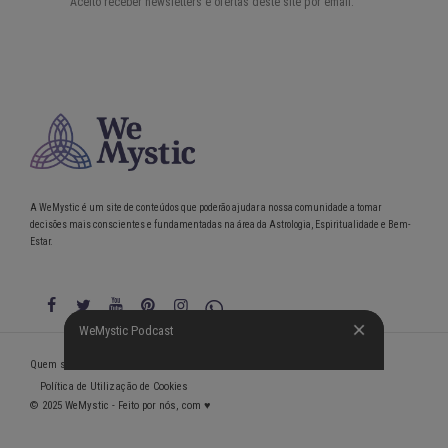
A WeMystic é um site de conteúdos que poderão ajudar a nossa comunidade a tomar
decisões mais conscientes e fundamentadas na área da Astrologia, Espiritualidade e Bem-
Estar.
WeMystic Podcast
WeMystic Podcast
Quem somos
Política de Privacidade
Condições gerais de utilização
Política de Utilização de Cookies
© 2025 WeMystic - Feito por nós, com ♥