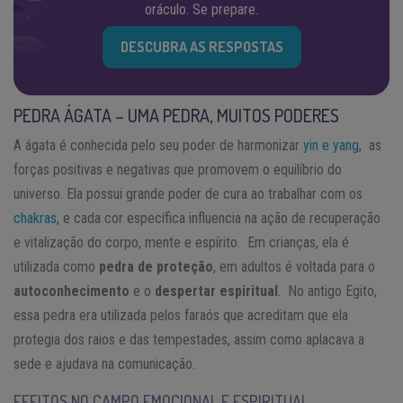
oráculo. Se prepare.
DESCUBRA AS RESPOSTAS
PEDRA ÁGATA – UMA PEDRA, MUITOS PODERES
A ágata é conhecida pelo seu poder de harmonizar
yin e yang
, as
forças positivas e negativas que promovem o equilíbrio do
universo. Ela possui grande poder de cura ao trabalhar com os
chakras
, e cada cor específica influencia na ação de recuperação
e vitalização do corpo, mente e espírito. Em crianças, ela é
utilizada como
pedra de proteção
, em adultos é voltada para o
autoconhecimento
e o
despertar espiritual
. No antigo Egito,
essa pedra era utilizada pelos faraós que acreditam que ela
protegia dos raios e das tempestades, assim como aplacava a
sede e ajudava na comunicação.
EFEITOS NO CAMPO EMOCIONAL E ESPIRITUAL