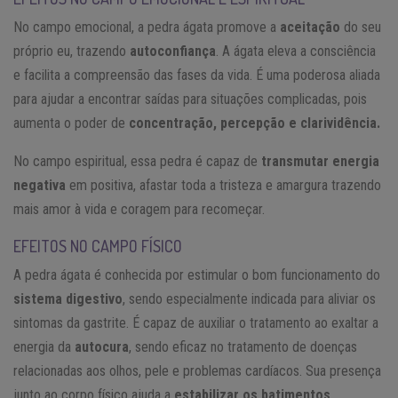
No campo emocional, a pedra ágata promove a
aceitação
do seu
próprio eu, trazendo
autoconfiança
. A ágata eleva a consciência
e facilita a compreensão das fases da vida. É uma poderosa aliada
para ajudar a encontrar saídas para situações complicadas, pois
aumenta o poder de
concentração, percepção e clarividência.
No campo espiritual, essa pedra é capaz de
transmutar energia
negativa
em positiva, afastar toda a tristeza e amargura trazendo
mais amor à vida e coragem para recomeçar.
EFEITOS NO CAMPO FÍSICO
A pedra ágata é conhecida por estimular o bom funcionamento do
sistema digestivo
, sendo especialmente indicada para aliviar os
sintomas da gastrite. É capaz de auxiliar o tratamento ao exaltar a
energia da
autocura
, sendo eficaz no tratamento de doenças
relacionadas aos olhos, pele e problemas cardíacos. Sua presença
junto ao corpo físico ajuda a
estabilizar os batimentos