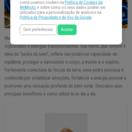
como usamos cookies na
Política de Cookies da
WeMystic
e sobre como os seus dados podem ser
utilizados para a personalização de anúncios na
Política de Privacidade e de Uso da Google
.
Gerir preferências
Aceitar
Muito mais do que uma bela joia, a
pedra ágata
é repleta de
significados e energias transformadoras. Seu nome, que remete à
ideia de “pedra do bem”, reflete sua poderosa capacidade de
equilibrar, proteger e harmonizar o corpo, a mente e o espírito.
Fortemente conectada às forças da terra, essa pedra preciosa é
conhecida por estabilizar emoções, fortalecer a energia pessoal e
promover uma sensação profunda de bem-estar. Descubra seus
principais benefícios e como utilizá-la no dia a dia.