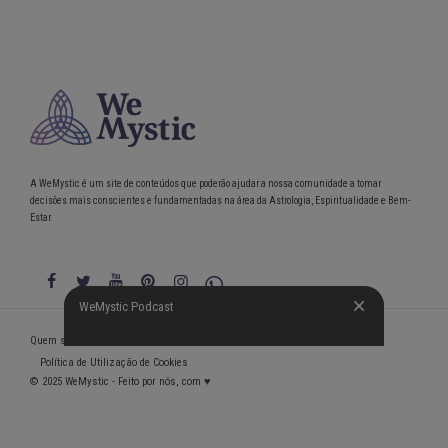
A WeMystic é um site de conteúdos que poderão ajudar a nossa comunidade a tomar
decisões mais conscientes e fundamentadas na área da Astrologia, Espiritualidade e Bem-
Estar.
WeMystic Podcast
WeMystic Podcast
Quem somos
Política de Privacidade
Condições gerais de utilização
Política de Utilização de Cookies
© 2025 WeMystic - Feito por nós, com ♥