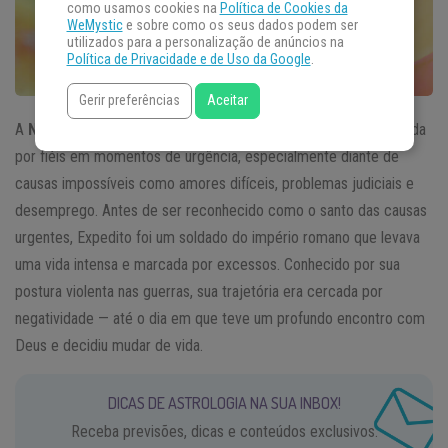
como usamos cookies na
Política de Cookies da
WeMystic
e sobre como os seus dados podem ser
utilizados para a personalização de anúncios na
Política de Privacidade e de Uso da Google
.
Gerir preferências
Aceitar
A
Novena de Santo Expedito
é uma poderosa devoção buscada
por fiéis em momentos de urgência, especialmente diante de
causas impossíveis como amores difíceis, problemas judiciais e
desemprego. Antes de ser reconhecido como o santo das causas
urgentes, Expedito foi um soldado do império romano que levava
uma vida intensa e marcada por excessos. Conhecido por sua
postura violenta nas guerras, sua trajetória era cercada por
negatividade — até o dia em que teve um profundo encontro com
Deus e decidiu mudar de vida.
DICAS DE ASTROLOGIA NA SUA INBOX!
Receba previsões, dicas e conteúdos exclusivos.