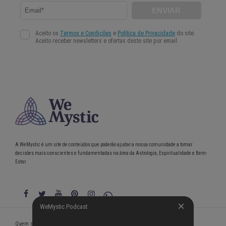
A WeMystic é um site de conteúdos que poderão ajudar a nossa comunidade a tomar
decisões mais conscientes e fundamentadas na área da Astrologia, Espiritualidade e Bem-
Estar.
WeMystic Podcast
WeMystic Podcast
Quem somos
Política de Privacidade
Condições gerais de utilização