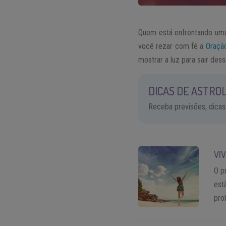
Quem está enfrentando uma 
você rezar com fé a
Oraçã
mostrar a luz para sair de
DICAS DE ASTROL
Receba previsões, dicas
VI
O p
est
pro