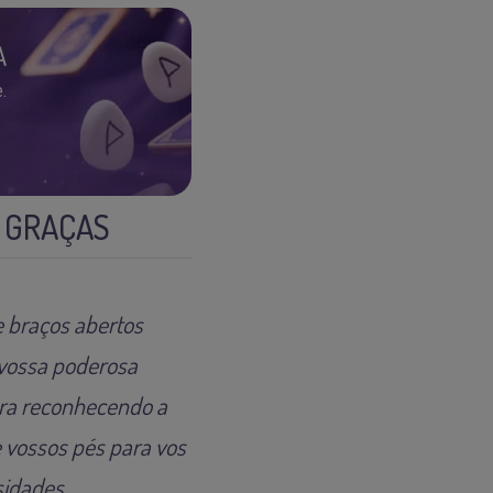
A
.
 GRAÇAS
 braços abertos
 vossa poderosa
ora reconhecendo a
 vossos pés para vos
sidades