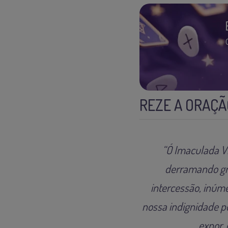
REZE A ORAÇÃ
“Ó Imaculada V
derramando gra
intercessão, inúm
nossa indignidade p
expor,