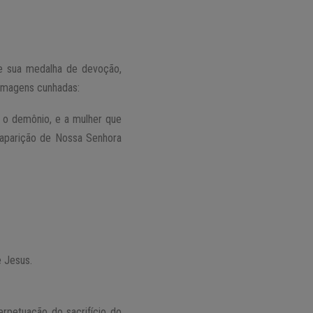
de sua medalha de devoção,
 imagens cunhadas:
 o demônio, e a mulher que
a aparição de Nossa Senhora
e Jesus.
erpetuação do sacrifício do