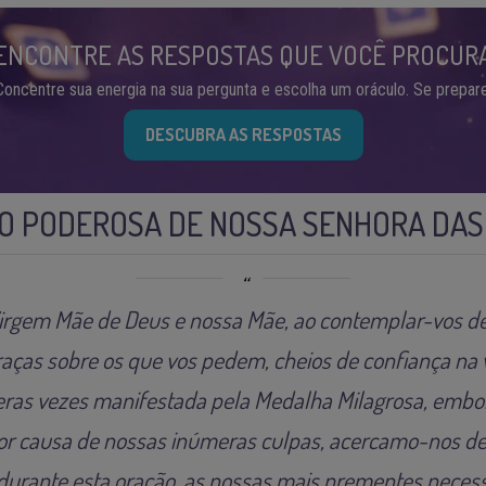
ENCONTRE AS RESPOSTAS QUE VOCÊ PROCUR
Concentre sua energia na sua pergunta e escolha um oráculo. Se prepare
DESCUBRA AS RESPOSTAS
O PODEROSA DE NOSSA SENHORA DAS
irgem Mãe de Deus e nossa Mãe, ao contemplar-vos de
ças sobre os que vos pedem, cheios de confiança na
eras vezes manifestada pela Medalha Milagrosa, emb
or causa de nossas inúmeras culpas, acercamo-nos de
 durante esta oração, as nossas mais prementes neces