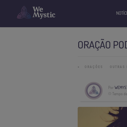
NOTÍC
ORAÇÃO PO
»
ORAÇÕES
OUTRAS 
Por
WEMYS
Tempo de 