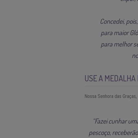
Concedei, pois
para maior Gl
para melhor se
no
USE A MEDALHA
Nossa Senhora das Graças, e
“Fazei cunhar um
pescoço, receberão