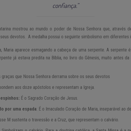
confiança.”
Catarina mostrou ao mundo o poder de Nossa Senhora que, através 
e seus devotos. A medalha possui o seguinte simbolismo em diferentes
, Maria aparece esmagando a cabeça de uma serpente. A serpente é
ente já estava predita na Bíblia, no livro do Gênesis, muito antes d
 graças que Nossa Senhora derrama sobre os seus devotos
ondem aos doze apóstolos e representam a Igreja.
 espinhos:
É o Sagrado Coração de Jesus.
do por uma espada
: É o Imaculado Coração de Maria, inseparável ao d
Esse M sustenta o travessão e a Cruz, que representam o calvário.
:
Simbolizam o calvário. Para a doutrina católica, a Santa Missa é a p