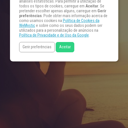
análises estatísticas. Para permitir a utilização de
todos os tipos de cookies, carregue em
Aceitar
. Se
pretender escolher apenas alguns, carregue em
Gerir
preferências
. Pode obter mais informação acerca de
como usamos cookies na
Política de Cookies da
WeMystic
e sobre como os seus dados podem ser
utilizados para a personalização de anúncios na
Política de Privacidade e de Uso da Google
.
Gerir preferências
Aceitar