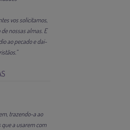
tes vos solicitamos,
 de nossas almas. E
dio ao pecado e dai-
stãos.”
AS
em, trazendo-a ao
es que a usarem com