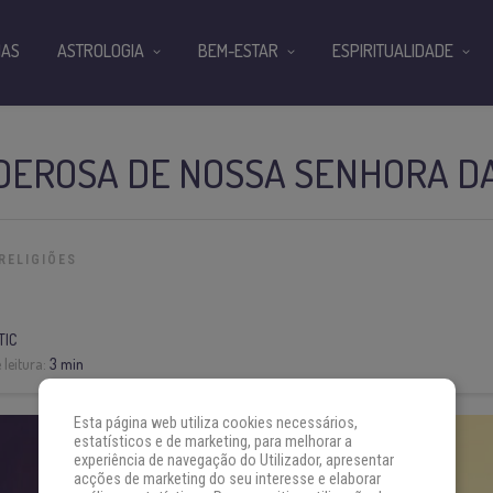
IAS
ASTROLOGIA
BEM-ESTAR
ESPIRITUALIDADE
DEROSA DE NOSSA SENHORA D
RELIGIÕES
TIC
leitura:
3 min
Esta página web utiliza cookies necessários,
estatísticos e de marketing, para melhorar a
experiência de navegação do Utilizador, apresentar
acções de marketing do seu interesse e elaborar