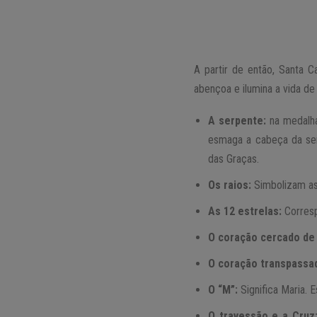
A partir de então, Santa 
abençoa e ilumina a vida d
A serpente:
na medalha
esmaga a cabeça da serp
das Graças.
Os raios:
Simbolizam as
As 12 estrelas:
Corresp
O coração cercado de
O coração transpassa
O “M”:
Significa Maria. 
O travessão e a Cruz