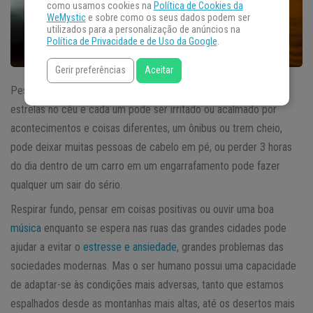
como usamos cookies na
Política de Cookies da
WeMystic
e sobre como os seus dados podem ser
utilizados para a personalização de anúncios na
Política de Privacidade e de Uso da Google
.
Gerir preferências
Aceitar
Pessoas possuem tantas
personalidades
diferentes quanto há
estrelas no céu e cada um pode ser irritado ou acalmado por
acontecimentos e coisas diferentes, um ônibus ou trem cheio,
pode deixar muitas pessoas de cabelo em pé, ou perder 3 horas
do dia dentro de um carro em um engarrafamento pode fazer
qualquer um sair do sério.
Respirar fundo, pensar em coisas positivas ou ouvir uma boa
música
enquanto se espera nas ruas das grandes cidades pode
ajudar a evitar o
estresse e ansiedade
, grandes problemas das
sociedades modernas. Mas o ser humano possui uma capacidade
de adaptar-se às condições mais adversas, tanto que estamos
espalhados desde as montanhas mais altas, até os desertos mais