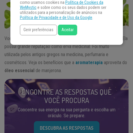
como usamos cookies na
Política de Cookies da
WeMystic
e sobre como os seus dados podem ser
utilizados para a personalização de anúncios na
Política de Privacidade e de Uso da Google
.
Gerir preferências
Aceitar
Você já ouviu falar das diversas finalidades da erva manjerona? Ela
possui grande reputação como erva medicinal. Foi muito
utilizada pelos antigos gregos na medicina, perfumaria e
cosméticos. Veja os benefícios que a
aromaterapia
aproveita do
óleo essencial
de manjerona.
ENCONTRE AS RESPOSTAS QUE
VOCÊ PROCURA
Concentre sua energia na sua pergunta e escolha um
oráculo. Se prepare.
DESCUBRA AS RESPOSTAS