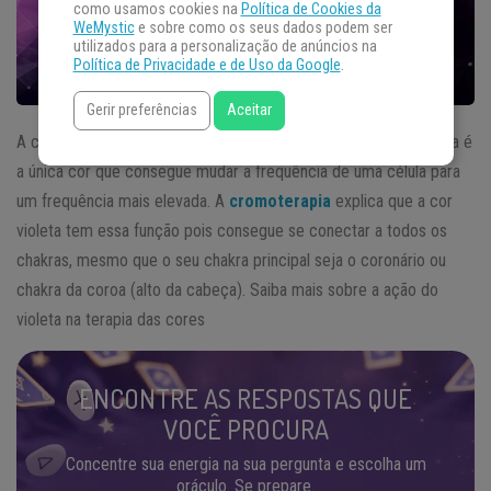
como usamos cookies na
Política de Cookies da
WeMystic
e sobre como os seus dados podem ser
utilizados para a personalização de anúncios na
Política de Privacidade e de Uso da Google
.
Gerir preferências
Aceitar
A cor violeta tem o misterioso poder de transmutar energias, ela é
a única cor que consegue mudar a frequência de uma célula para
um frequência mais elevada. A
cromoterapia
explica que a cor
violeta tem essa função pois consegue se conectar a todos os
chakras, mesmo que o seu chakra principal seja o coronário ou
chakra da coroa (alto da cabeça). Saiba mais sobre a ação do
violeta na terapia das cores
ENCONTRE AS RESPOSTAS QUE
VOCÊ PROCURA
Concentre sua energia na sua pergunta e escolha um
oráculo. Se prepare.