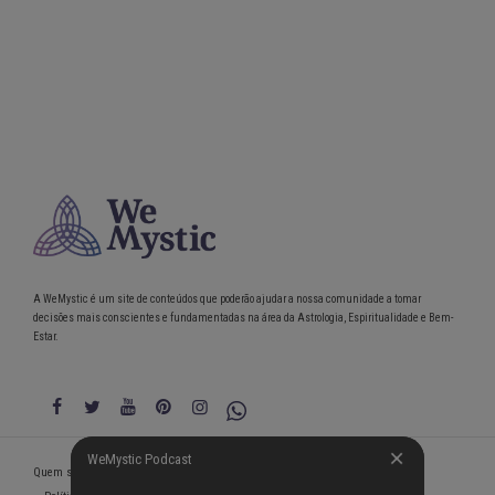
A WeMystic é um site de conteúdos que poderão ajudar a nossa comunidade a tomar
decisões mais conscientes e fundamentadas na área da Astrologia, Espiritualidade e Bem-
Estar.
WeMystic Podcast
WeMystic Podcast
Quem somos
Política de Privacidade
Condições gerais de utilização