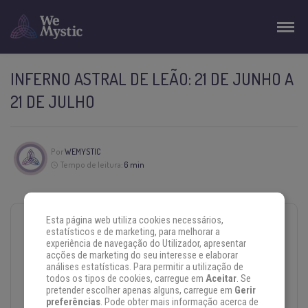
INFERNO ASTRAL DE LEÃO: 21 DE JUNHO A
21 DE JULHO
Por
WEMYSTIC
Tempo de leitura:
6 min
Esta página web utiliza cookies necessários,
NESTE ARTIGO SOBRE O INFERNO ASTRAL DE
estatísticos e de marketing, para melhorar a
LEÃO:
experiência de navegação do Utilizador, apresentar
acções de marketing do seu interesse e elaborar
análises estatísticas. Para permitir a utilização de
O que é o inferno astral de Leão
todos os tipos de cookies, carregue em
Aceitar
. Se
pretender escolher apenas alguns, carregue em
Gerir
Como lidar com o inferno astral
preferências
. Pode obter mais informação acerca de