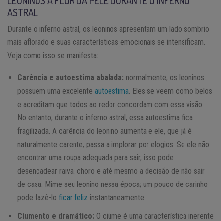
LEONINOS À FLOR DA PELE DURANTE O INFERNO
ASTRAL
Durante o inferno astral, os leoninos apresentam um lado sombrio
mais aflorado e suas características emocionais se intensificam.
Veja como isso se manifesta:
Carência e autoestima abalada:
normalmente, os leoninos
possuem uma excelente
autoestima
. Eles se veem como belos
e acreditam que todos ao redor concordam com essa visão.
No entanto, durante o inferno astral, essa autoestima fica
fragilizada. A carência do leonino aumenta e ele, que já é
naturalmente carente, passa a implorar por elogios. Se ele não
encontrar uma roupa adequada para sair, isso pode
desencadear raiva, choro e até mesmo a decisão de não sair
de casa. Mime seu leonino nessa época; um pouco de carinho
pode fazê-lo
ficar feliz
instantaneamente.
Ciumento e dramático:
O ciúme é uma característica inerente