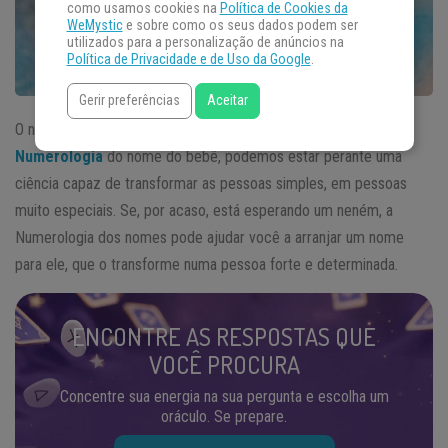
como usamos cookies na
Política de Cookies da
WeMystic
e sobre como os seus dados podem ser
utilizados para a personalização de anúncios na
Política de Privacidade e de Uso da Google
.
Gerir preferências
Aceitar
O nome diz muito sobre uma pessoa e, se associarmos à
Numerologia
do nome do bebê, podemos estar perante uma
ciência capaz de transformar as pessoas simples, em pessoas
muito especiais. Se, por acaso, está esperando um neném, a
Numerologia dos nomes pode ajudar você a arranjar um nome
para ele, que o transforme numa pessoa forte e determinada.
ENCONTRE AS RESPOSTAS QUE
VOCÊ PROCURA
Concentre sua energia na sua pergunta e escolha um
oráculo. Se prepare.