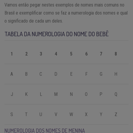
Vamos então pegar nestes exemplos de nomes mais comuns no
Brasil e exemplificar como se faz a numerologia dos nomes e qual
o significado de cada um deles.
TABELA DA NUMEROLOGIA DO NOME DO BEBÊ
1
2
3
4
5
6
7
8
9
A
B
C
D
E
F
G
H
I
J
K
L
M
N
O
P
Q
R
S
T
U
V
W
X
Y
Z
NUMEROLOGIA DOS NOMES DE MENINA