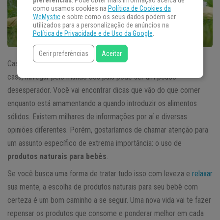
preferências
. Pode obter mais informação acerca de
como usamos cookies na
Política de Cookies da
WeMystic
e sobre como os seus dados podem ser
utilizados para a personalização de anúncios na
Política de Privacidade e de Uso da Google
.
Gerir preferências
Aceitar
Caso você esteja à espera de um filho, ou já tem um bebê em
casa, navegar pelo mundo dos pais pode ser um pouco
desesperador. Você vai encontrar dicas que vão do que comer
enquanto está amamentando a quando introduzir os alimentos
sólidos. Existem milhares de informações por aí e diversas
opiniões diferentes. Porém, gostaríamos de chamar atenção para
um assunto específico de extrema importância: o uso de
produtos naturais para bebês
.
Se você busca uma forma de tratar tudo isso com leveza e
relaxar
sua mente, a escolha de produtos naturais para seu bebê com
certeza é um bom caminho a se seguir. Uma nova vida vai te fazer
repensar os produtos que consome e ponderar melhor em cada