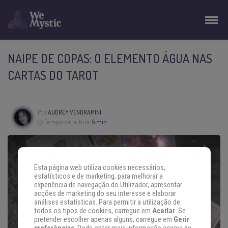
NAIPE DE COPAS: O ELEMENTO ÁGUA NAS
CARTAS DO TAROT
Por
AUDREY VENDRAMINI
Tempo de leitura:
5 min
Esta página web utiliza cookies necessários,
estatísticos e de marketing, para melhorar a
experiência de navegação do Utilizador, apresentar
acções de marketing do seu interesse e elaborar
análises estatísticas. Para permitir a utilização de
todos os tipos de cookies, carregue em
Aceitar
. Se
pretender escolher apenas alguns, carregue em
Gerir