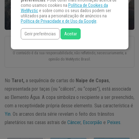
preferências
. Pode obter mais informação acerca de
como usamos cookies na
Política de Cookies da
WeMystic
e sobre como os seus dados podem ser
utilizados para a personalização de anúncios na
Política de Privacidade e de Uso da Google
.
Gerir preferências
Aceitar
Esse texto foi escrito com todo o cuidado e carinho por um autor convidado.
O conteúdo é da sua responsabilidade, não refletindo, necessariamente, a
opinião do WeMystic Brasil.
No
Tarot,
a sequência de cartas do
Naipe de Copas
,
representada por taças (ou “cálices”, ou “copas”), está associada
ao Elemento Água. A copa simboliza o recipiente a ser preenchido,
com a receptividade própria desse elemento. Sua característica é
Yin
. Os arcanos desta série revelam o feito dos trânsitos
planetários nas casas astrais de
Câncer
,
Escorpião
e
Peixes
.