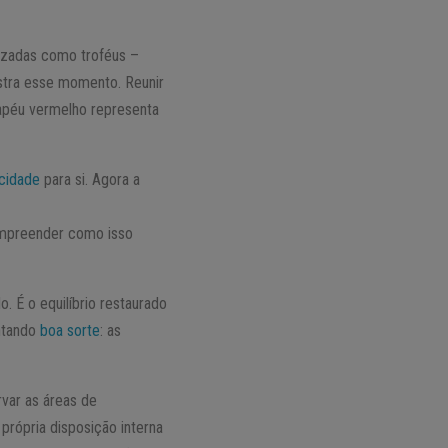
nizadas como troféus –
istra esse momento. Reunir
hapéu vermelho representa
icidade
para si. Agora a
ompreender como isso
o. É o equilíbrio restaurado
ntando
boa sorte
: as
rvar as áreas de
própria disposição interna