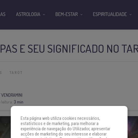
IAS
ASTROLOGIA
BEM-ESTAR
ESPIRITUALIDADE
PAS E SEU SIGNIFICADO NO TA
S
TAROT
 VENDRAMINI
leitura:
3 min
Esta página web utiliza cookies necessários,
estatísticos e de marketing, para melhorar a
experiência de navegação do Utilizador, apresentar
acções de marketing do seu interesse e elaborar