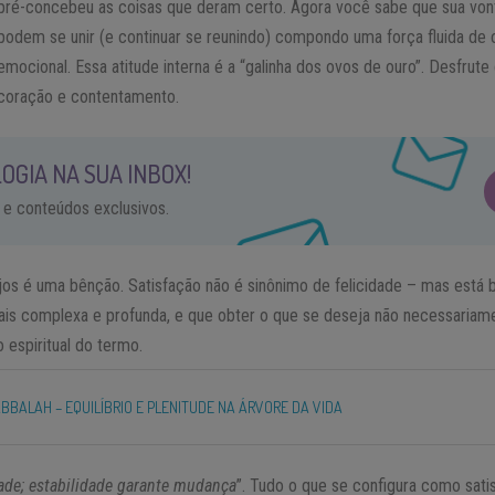
pré-concebeu as coisas que deram certo. Agora você sabe que sua von
podem se unir (e continuar se reunindo) compondo uma força fluida de c
emocional. Essa atitude interna é a “galinha dos ovos de ouro”. Desfrut
coração e contentamento.
OGIA NA SUA INBOX!
 e conteúdos exclusivos.
jos é uma bênção. Satisfação não é sinônimo de felicidade – mas está 
is complexa e profunda, e que obter o que se deseja não necessariamen
 espiritual do termo.
ABBALAH – EQUILÍBRIO E PLENITUDE NA ÁRVORE DA VIDA
ade; estabilidade garante mudança
”. Tudo o que se configura como sati