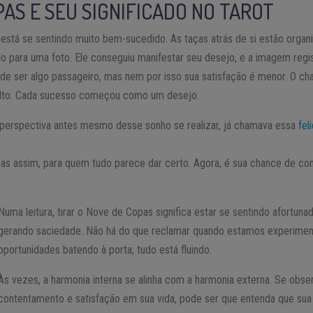
PAS E SEU SIGNIFICADO NO TAROT
 está se sentindo muito bem-sucedido. As taças atrás de si estão orga
o para uma foto. Ele conseguiu manifestar seu desejo, e a imagem reg
ode ser algo passageiro, mas nem por isso sua satisfação é menor. O c
 alto. Cada sucesso começou como um desejo.
m perspectiva antes mesmo desse sonho se realizar, já chamava essa
fel
as assim, para quem tudo parece dar certo. Agora, é sua chance de c
Numa leitura, tirar o Nove de Copas significa estar se sentindo afortunad
gerando saciedade. Não há do que reclamar quando estamos experime
oportunidades batendo à porta, tudo está fluindo.
Às vezes, a harmonia interna se alinha com a harmonia externa. Se obse
contentamento e satisfação em sua vida, pode ser que entenda que sua 