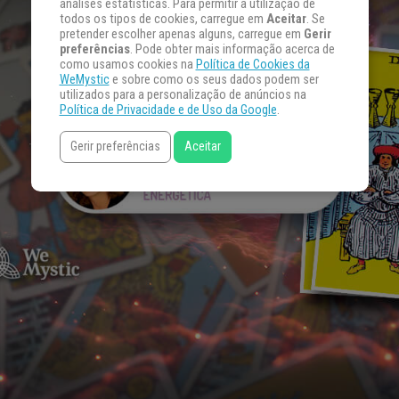
análises estatísticas. Para permitir a utilização de
todos os tipos de cookies, carregue em
Aceitar
. Se
pretender escolher apenas alguns, carregue em
Gerir
preferências
. Pode obter mais informação acerca de
como usamos cookies na
Política de Cookies da
WeMystic
e sobre como os seus dados podem ser
utilizados para a personalização de anúncios na
Política de Privacidade e de Uso da Google
.
Gerir preferências
Aceitar