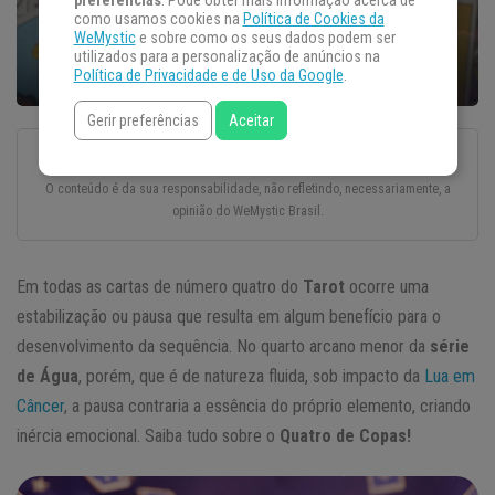
preferências
. Pode obter mais informação acerca de
como usamos cookies na
Política de Cookies da
WeMystic
e sobre como os seus dados podem ser
utilizados para a personalização de anúncios na
Política de Privacidade e de Uso da Google
.
Gerir preferências
Aceitar
Esse texto foi escrito com todo o cuidado e carinho por um autor convidado.
O conteúdo é da sua responsabilidade, não refletindo, necessariamente, a
opinião do WeMystic Brasil.
Em todas as cartas de número quatro do
Tarot
ocorre uma
estabilização ou pausa que resulta em algum benefício para o
desenvolvimento da sequência. No quarto arcano menor da
série
de Água
, porém, que é de natureza fluida, sob impacto da
Lua em
Câncer
, a pausa contraria a essência do próprio elemento, criando
inércia emocional. Saiba tudo sobre o
Quatro de Copas!