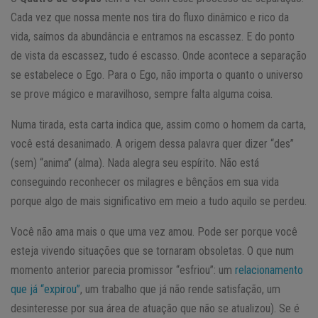
Cada vez que nossa mente nos tira do fluxo dinâmico e rico da
vida, saímos da abundância e entramos na escassez. E do ponto
de vista da escassez, tudo é escasso. Onde acontece a separação
se estabelece o Ego. Para o Ego, não importa o quanto o universo
se prove mágico e maravilhoso, sempre falta alguma coisa.
Numa tirada, esta carta indica que, assim como o homem da carta,
você está desanimado. A origem dessa palavra quer dizer “des”
(sem) “anima” (alma). Nada alegra seu espírito. Não está
conseguindo reconhecer os milagres e bênçãos em sua vida
porque algo de mais significativo em meio a tudo aquilo se perdeu.
Você não ama mais o que uma vez amou. Pode ser porque você
esteja vivendo situações que se tornaram obsoletas. O que num
momento anterior parecia promissor “esfriou”: um
relacionamento
que já “expirou”
, um trabalho que já não rende satisfação, um
desinteresse por sua área de atuação que não se atualizou). Se é