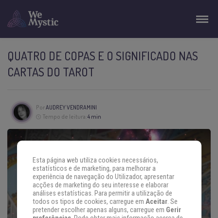
QUATRO DE COPAS E O SIGNIFICADO NAS
CARTAS DO TAROT
Por
AUDREY VENDRAMINI
Tempo de leitura:
4 min
Esta página web utiliza cookies necessários,
estatísticos e de marketing, para melhorar a
experiência de navegação do Utilizador, apresentar
acções de marketing do seu interesse e elaborar
análises estatísticas. Para permitir a utilização de
todos os tipos de cookies, carregue em
Aceitar
. Se
pretender escolher apenas alguns, carregue em
Gerir